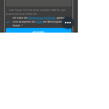
... oder fügen Sie hier einen anderen LINK für den 
Download Ihrer Daten ein.
Ich habe die 
Datenschutzrichtlinien
 gelesen 
und akzeptiere die 
AGB's 
der Berlintapete 
GmbH.
*
Absenden