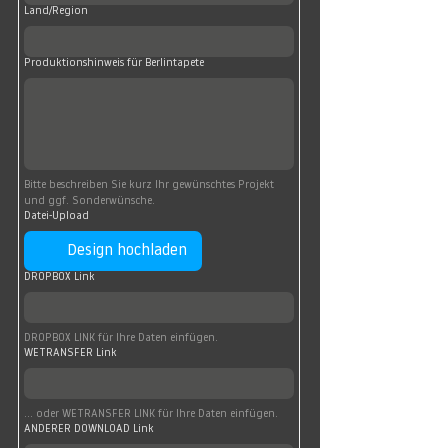
Land/Region
Produktionshinweis für Berlintapete
Bitte beschreiben Sie kurz Ihr gewünschtes Projekt 
und ggf. Sonderwünsche.
Datei-Upload
Design hochladen
DROPBOX Link
DROPBOX LINK für Ihre Daten einfügen.
WETRANSFER Link
... oder WETRANSFER LINK für Ihre Daten einfügen.
ANDERER DOWNLOAD Link