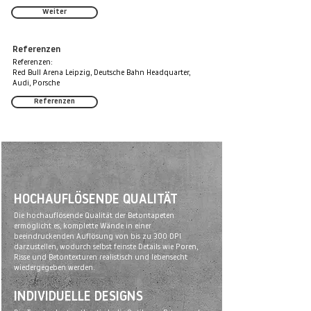
Weiter
Referenzen
Referenzen:
Red Bull Arena Leipzig, Deutsche Bahn Headquarter,
Audi, Porsche
Referenzen
HOCHAUFLÖSENDE QUALITÄT
Die hochauflösende Qualität der Betontapeten
ermöglicht es, komplette Wände in einer
beeindruckenden Auflösung von bis zu 300 DPI
darzustellen, wodurch selbst feinste Details wie Poren,
Risse und Betontexturen realistisch und lebensecht
wiedergegeben werden.
INDIVIDUELLE DESIGNS