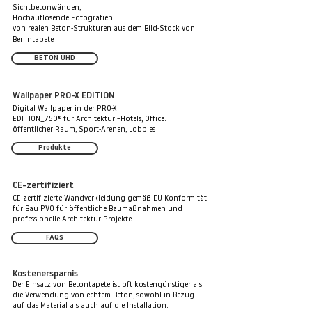
Sichtbetonwänden,
Hochauflösende Fotografien
von realen Beton-Strukturen aus dem Bild-Stock von
Berlintapete
BETON UHD
Wallpaper PRO-X EDITION
Digital Wallpaper in der PRO-X
EDITION_750® für Architektur –Hotels, Office.
öffentlicher Raum, Sport-Arenen, Lobbies
Produkte
CE-zertifiziert
CE-zertifizierte Wandverkleidung gemäß EU Konformität
für Bau PVO für öffentliche Baumaßnahmen und
professionelle Architektur-Projekte
FAQs
Kostenersparnis
Der Einsatz von Betontapete ist oft kostengünstiger als
die Verwendung von echtem Beton, sowohl in Bezug
auf das Material als auch auf die Installation.