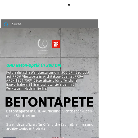
®
BERLIN
TAPETE
UHD Beton-Optik in 300 DPI
Fotorealistische Wandgestaltung in 300 DPI. Gedruckt
auf PRO-X Vliestapete in Architektur-Qualität PRO-X
ARCHITECT 750®. CE-zertifiziert für öffentliche
Bauvorhaben. B1 Brandschutz. Lieferbar in 5
Werktagen. Made in Berlin.
BETONTAPETE
BETONTAPETE
Betontapete in UHD-Auflösung. Sichtbeton-Optik
ohne Sichtbeton.
Staatlich zertifiziert für öffentliche Baumaßnahmen und
architektonische Projekte