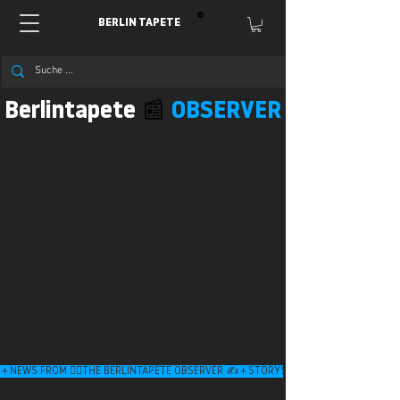
®
BERLIN
TAPETE
Berlintapete
📰
OBSERVER
 + NEWS FROM 👉🏿THE BERLINTAPETE OBSERVER ✍️ + STORYS + LIFESTYLE + ARCHI