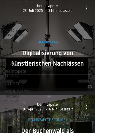
Innenarchitektur
berlintapete
DDR &
23. Juli 2025
3 Min. Lesezeit
Zeitgeschichte
Tapetenkunde
Kunst &
Ausstellung
MEMORY LAB
Branche &
Industrie
Digitalisierung von
COVER
künstlerischen Nachlässen
STUDIOS
Berlintapete
Studios+
ART STORY
BERLINTAPETE
Heritage
MotoLab
berlintapete
Memory Lab
16. Apr. 2025
6 Min. Lesezeit
Digital lab
BERLINTAPETE STUDIOS+
Der Buchenwald als