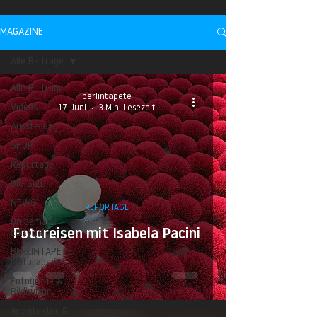
MAGAZINE
Alle Beiträge
Alle Beiträge
berlintapete
Videos
17. Juni
3 Min. Lesezeit
Ausstellung
SHOP
Reportage
BIG SIZE
NEWS
REPORTAGE
On demand
Fotoreisen mit Isabela Pacini
Editorial
BERLINTAPETE
MotoLabs ©
Fotografie &
Bildkultur
Architektur &