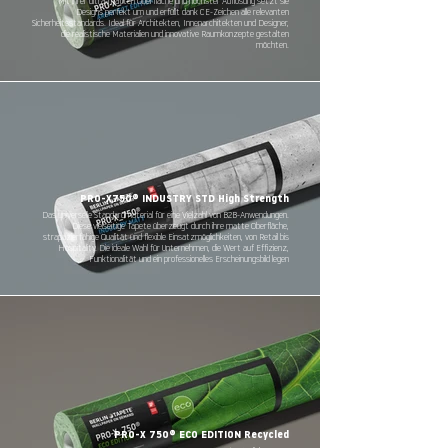
Mit ihrer ultra-matten Oberfläche und höchster Auflösung setzt sie
Designs perfekt um und erfüllt dank CE-Zeichen alle relevanten
Sicherheitsstandards. Ideal für Architekten, Innenarchitekten und Designer,
die realistische Materialien und innovative Raumkonzepte gestalten
möchten.
PRO-X750® INDUSTRY STD High Strength
Das universelle Standardmaterial für eine Vielzahl von B2B-Anwendungen.
Diese vielseitige Tapete überzeugt durch ihre matte Oberfläche,
strapazierfähige Qualität und flexible Einsatzmöglichkeiten, von Retail bis
Hospitality. Die ideale Wahl für Unternehmen, die Wert auf Effizienz,
Funktionalität und ein professionelles Erscheinungsbild legen
PRO-X 750® ECO EDITION Recycled