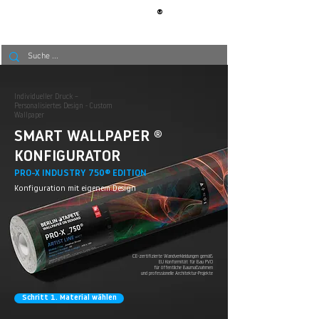
®
BERLIN
TAPETE
Individueller Druck –
Personalisiertes Design - Custom
Wallpaper
SMART WALLPAPER ®
KONFIGURATOR
PRO-X INDUSTRY 750® EDITION
Konfiguration mit eigenem Design
CE-zertifizierte Wandverkleidungen gemäß
EU Konformität für Bau PVO
für öffentliche Baumaßnahmen
und professionelle Architektur-Projekte
Schritt 1. Material wählen