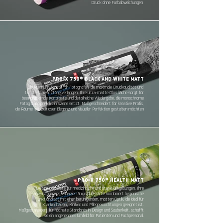
Druck ohne Farbabweichungen
PRO-X 750® BLACK AND WHITE MATT
Die Premium-Tapete für Fotografen, die maximale Druckqualität und
tiefste Schwarztöne verlangen. Ihre ultra-matte Oberfläche sorgt für
beeindruckende Kontraste und detailreiche Wiedergabe, die monochrome
Fotografien perfekt in Szene setzt. Maßgeschneidert für kreative Profis,
die Räume mit zeitloser Eleganz und visueller Perfektion gestalten möchten
PRO-X 750® HEALTH MATT
Die Spezialtapete für medizinische und sterile Umgebungen. Ihre
abwaschbare, strapazierfähige Oberfläche kombiniert hygienische
Funktionalität mit einer beruhigenden, matten Optik, die ideal für
Krankenhäuser, Kliniken und Pflegeeinrichtungen geeignet ist.
Maßgeschneidert für höchste Standards in Design und Sauberkeit, schafft
sie ein angenehmes Umfeld für Patienten und Fachpersonal.