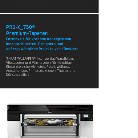
PRO-X_750®
Premium-Tapeten
Entwickelt für kreative Konzepte von
Innenarchitekten, Designern und
außergewöhnliche Projekte von Künstlern
"SMART WALLPAPER®: Hochwertige Wandbilder,
Vliestapeten und Vinyltapeten für vielseitige
Einsatzbereiche wie Hotels, Retail, Wellness,
Ausstellungen, Filmproduktionen, Theater und
Künstlerateliers