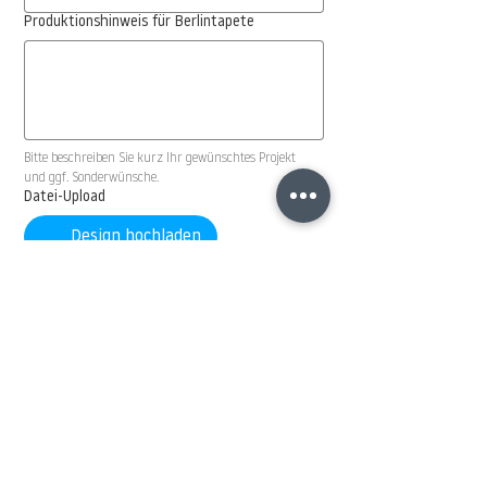
Produktionshinweis für Berlintapete
Bitte beschreiben Sie kurz Ihr gewünschtes Projekt 
und ggf. Sonderwünsche.
Datei-Upload
Design hochladen
DROPBOX Link
DROPBOX LINK für Ihre Daten einfügen.
WETRANSFER Link
... oder WETRANSFER LINK für Ihre Daten einfügen.
ANDERER DOWNLOAD Link