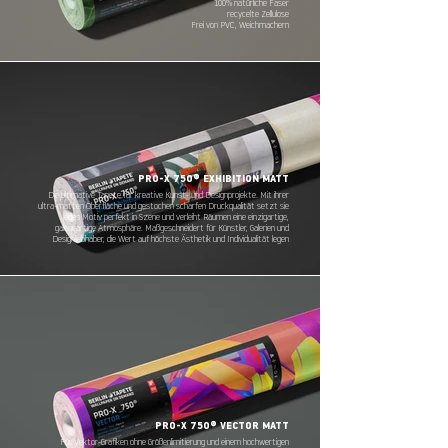
100% natürliche Faser
recycelte Zellulose
Frei von PVC, Weichmachern
PRO-X 750® EXHIBITION MATT
Die ultimative Tapete für kreative Kunst- und Designprojekte. Mit ihrer
ultra-matten Oberfläche und gestochen scharfen Druckqualität setzt sie
jedes Motiv perfekt in Szene und verleiht Räumen eine einzigartige,
galerieartige Atmosphäre. Maßgeschneidert für Künstler, Galerien und
Designliebhaber, die Wert auf höchste Ästhetik und Individualität legen
PRO-X 750® VECTOR MATT
Für Vektor-Grafiken ohne Größenlimitierung und einem hochwertigen