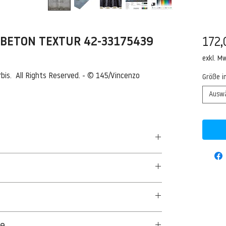
 BETON TEXTUR 42-33175439
172,
exkl. M
s.  All Rights Reserved. - © 145/Vincenzo 
Größe i
Ausw
mage by © 145/Vincenzo Lombardo/Ocean/Corbis
50 G/QM - UNCOATED
aus Textil- und Cellulosefasern gewonnenes,
ge