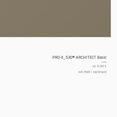
PRO-X_530® ARCHITECT Basic
Sale-Preis
ab
15,80 €
exkl. MwSt.
|
zzgl.Versand