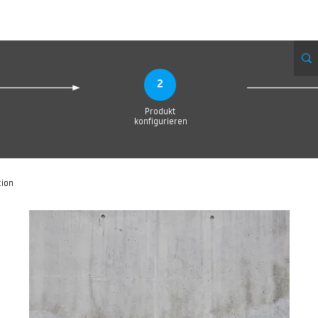
Produktionsanfrage
Upload your Design
Produktion
Servic
2
Produkt
konfigurieren
tion