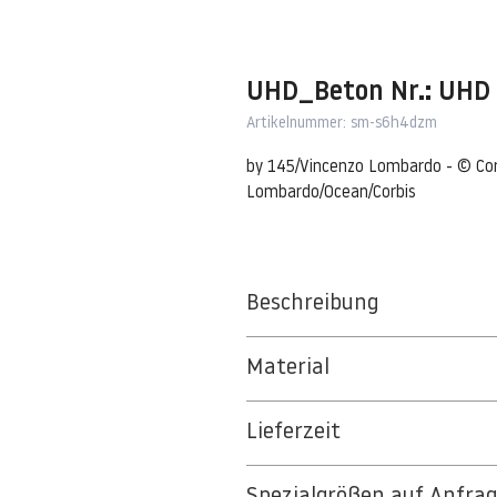
UHD_Beton Nr.: UHD
Artikelnummer: sm-s6h4dzm
by 145/Vincenzo Lombardo - © Corbi
Lombardo/Ocean/Corbis
Beschreibung
Concrete wall
Material
Portugal --- Concrete wall --- I
BT 5342 PREMIUM FLEECE MATT 1
Lieferzeit
8kSpectral Wallpaper©
3-5 Werktage
Die Tapete besteht aus Vlies, ein 
Spezialgrößen auf Anfra