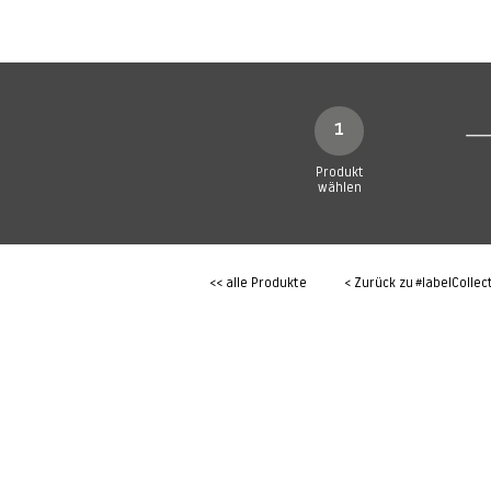
SHOP
Produkte
1
Produkt
wählen
<< alle Produkte
< Zurück zu
#labelCollec