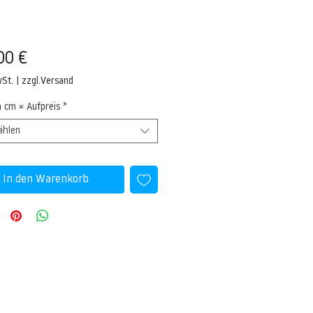
Preis
00 €
wSt.
|
zzgl.Versand
n cm × Aufpreis
*
ählen
In den Warenkorb