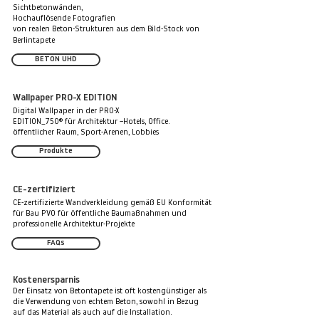
Sichtbetonwänden,
Hochauflösende Fotografien
von realen Beton-Strukturen aus dem Bild-Stock von
Berlintapete
BETON UHD
Wallpaper PRO-X EDITION
Digital Wallpaper in der PRO-X
EDITION_750® für Architektur –Hotels, Office.
öffentlicher Raum, Sport-Arenen, Lobbies
Produkte
CE-zertifiziert
CE-zertifizierte Wandverkleidung gemäß EU Konformität
für Bau PVO für öffentliche Baumaßnahmen und
professionelle Architektur-Projekte
FAQs
Kostenersparnis
Der Einsatz von Betontapete ist oft kostengünstiger als
die Verwendung von echtem Beton, sowohl in Bezug
auf das Material als auch auf die Installation.