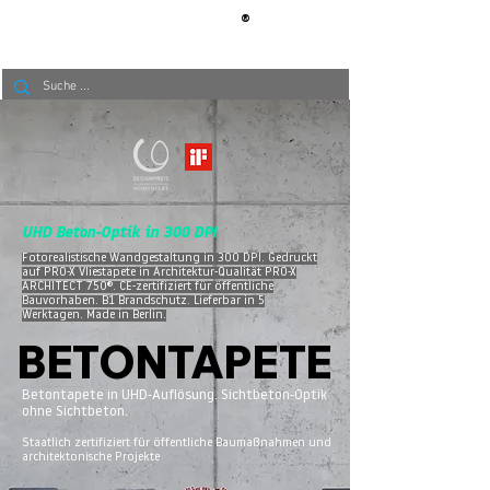
®
BERLIN
TAPETE
UHD Beton-Optik in 300 DPI
Fotorealistische Wandgestaltung in 300 DPI. Gedruckt
auf PRO-X Vliestapete in Architektur-Qualität PRO-X
ARCHITECT 750®. CE-zertifiziert für öffentliche
Bauvorhaben. B1 Brandschutz. Lieferbar in 5
Werktagen. Made in Berlin.
BETONTAPETE
BETONTAPETE
Betontapete in UHD-Auflösung. Sichtbeton-Optik
ohne Sichtbeton.
Staatlich zertifiziert für öffentliche Baumaßnahmen und
architektonische Projekte