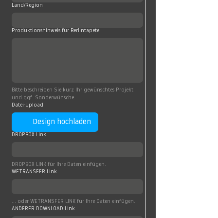
Land/Region
Produktionshinweis für Berlintapete
Bitte beschreiben Sie kurz Ihr gewünschtes Projekt 
und ggf. Sonderwünsche.
Datei-Upload
Design hochladen
DROPBOX Link
DROPBOX LINK für Ihre Daten einfügen.
WETRANSFER Link
... oder WETRANSFER LINK für Ihre Daten einfügen.
ANDERER DOWNLOAD Link