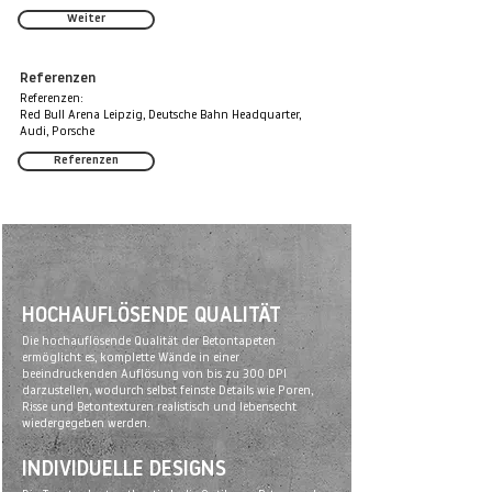
Weiter
Referenzen
Referenzen:
Red Bull Arena Leipzig, Deutsche Bahn Headquarter,
Audi, Porsche
Referenzen
HOCHAUFLÖSENDE QUALITÄT
Die hochauflösende Qualität der Betontapeten
ermöglicht es, komplette Wände in einer
beeindruckenden Auflösung von bis zu 300 DPI
darzustellen, wodurch selbst feinste Details wie Poren,
Risse und Betontexturen realistisch und lebensecht
wiedergegeben werden.
INDIVIDUELLE DESIGNS