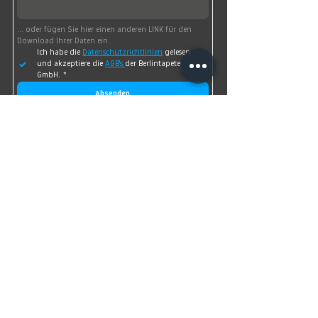
... oder fügen Sie hier einen anderen LINK für den 
Download Ihrer Daten ein.
Ich habe die 
Datenschutzrichtlinien
 gelesen 
und akzeptiere die 
AGB's 
der Berlintapete 
GmbH.
*
Absenden