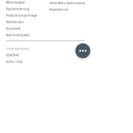
Betontapete
Verarbeitungshinweise
Digitalisierung
Malerservice
Produktionsanfrage
Referenzen
Druckerei
Nachhaltigkeit
Informationen
KONTAKT
Hilfe / FAQ
Support Hotline
AGB / Nutzungsbedingungen
Datenschutzerklärung
Impressum
Community
Berlintapete MAGAZINE
Facebook
Instagram
Pinterest