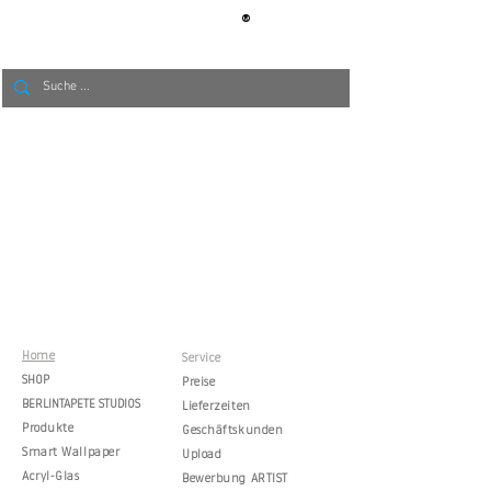
®
BERLIN
TAPETE
Home
Service
SHOP
Preise
BERLINTAPETE STUDIOS
Lieferzeiten
Produkte
Geschäftskunden
Smart Wallpaper
Upload
Acryl-Glas
Bewerbung ARTIST