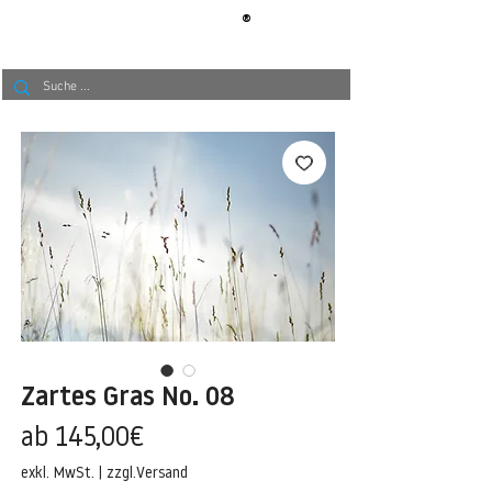
®
BERLIN
TAPETE
Zartes Gras No. 08
Sale-
ab
145,00€
Preis
exkl. MwSt.
|
zzgl.Versand