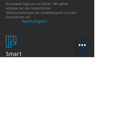
Die Umwelt liegt uns am Herzen. Wir gehen
achtsam mit den tatsächlichen
Verbrauchsmengen der Tapetenpapiere und den
Druckfarben um.
Nachhaltigkeit >
Smart
Wallpaper
SMART WALLPAPER® wurden speziell für digitale
Drucktechnologien entwickelt. Mit ihrer weichen und
angenehm matten Oberfläche garantieren sie exzellente
und gleichmäßige Druckergebnisse.
Produkte >
FAQ's
Häugig gestellte Fragen