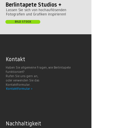
Berlintapete Studios +
Lassen Sie sich von hochauflösenden
Fotografien und Grafiken inspirieren!
BILD STOCK
Kontakt
Haben Sie allgemeine Fragen, wie Berlintapete
funktioniert?
Rufen Sie uns gern an,
oder verwenden Sie das
Kontaktformular.
Kontaktformular >
Nachhaltig
keit