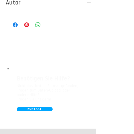
Autor
Ideal für Foto- und Designtapeten in
Wohnbereichen, Büros, Hotels, Shopping
© Berlintapete Studios
Malls, Galerien, Theatern und öffentlichen
Räumen. Unsere leicht strukturierte,
abwaschbare Vinyl-Tapete eignet sich
besonders gut für Badezimmer,
Gastronomie, Krankenhäuser, Spa und
Arztpraxen.
Benötigen Sie Hilfe?
Nicht das richtige Format gefunden,
Fragen zum Daten-Upload, oder
andere Hilfe?
Fragen Sie uns gern!
KONTAKT