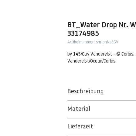
BT_Water Drop Nr. W
33174985
Artikelnummer: sm-pnNs3GV
by 145/Guy Vanderelst - © Corbis. 
Vanderelst/Ocean/Corbis
Beschreibung
Waterdroplet falling in water,tone
Material
Belgium --- Waterdroplet falling i
BT 5342 PREMIUM FLEECE MATT 1
Vanderelst/Ocean/Corbis
Lieferzeit
8kSpectral Wallpaper©