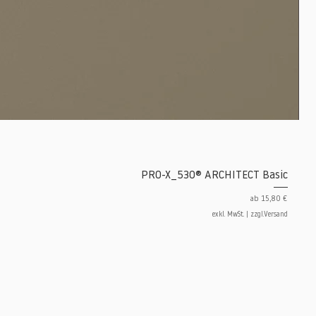
PRO-X_530® ARCHITECT Basic
Sale-Preis
ab
15,80 €
exkl. MwSt.
|
zzgl.Versand