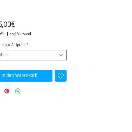
Sale-
5,00€
Preis
wSt.
|
zzgl.Versand
n cm × Aufpreis
*
ählen
In den Warenkorb