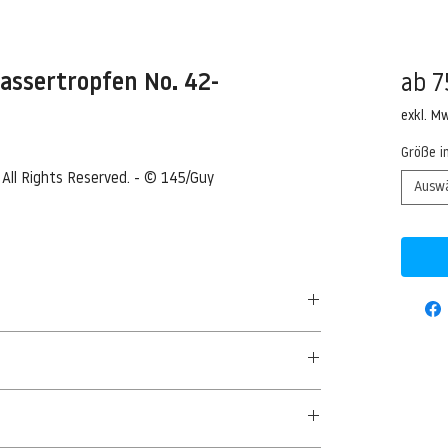
assertropfen No. 42-
ab
7
exkl. M
Größe i
 All Rights Reserved. - © 145/Guy 
Ausw
d red.
n water,toned red. --- Image by © 145/Guy
50 G/QM - UNCOATED