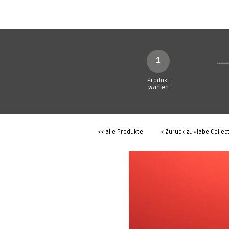
SHOP
Produkte
1
Produkt
wählen
<< alle Produkte
< Zurück zu
#labelCollec