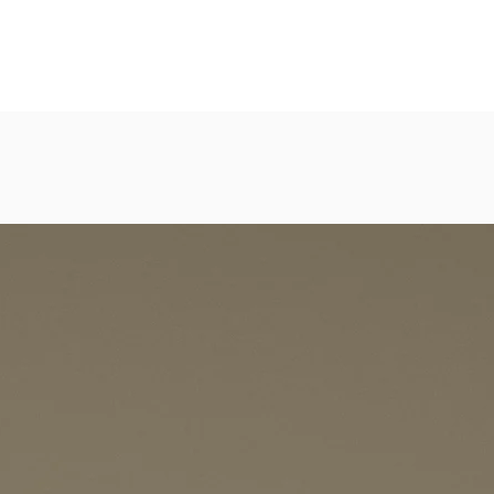
els, Shopping Malls, Galerien, Theatern
eicht strukturierte, abwaschbare Vinyl-Tapete
dezimmer, Gastronomie, Krankenhäuser, Spa und