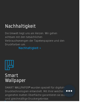
Nachhaltig
keit
Die Umwelt liegt uns am Herzen. Wir gehen
achtsam mit den tatsächlichen
Verbrauchsmengen der Tapetenpapiere und den
Druckfarben um.
Nachhaltigkeit >
Smart
Wallpaper
SMART WALLPAPER® wurden speziell für digitale
Drucktechnologien entwickelt. Mit ihrer weichen und
angenehm matten Oberfläche garantieren sie exzellente
und gleichmäßige Druckergebnisse.
Produkte >