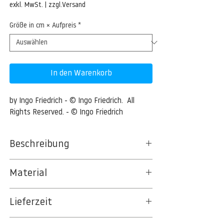
Preis
exkl. MwSt.
|
zzgl.Versand
Größe in cm × Aufpreis
*
In den Warenkorb
by Ingo Friedrich - © Ingo Friedrich.  All 
Rights Reserved. - © Ingo Friedrich
Beschreibung
Material
BT 5342 PREMIUM FLEECE MATT 150 G/QM
Lieferzeit
- UNCOATED
8kSpectral Wallpaper©
3-5 Werktage