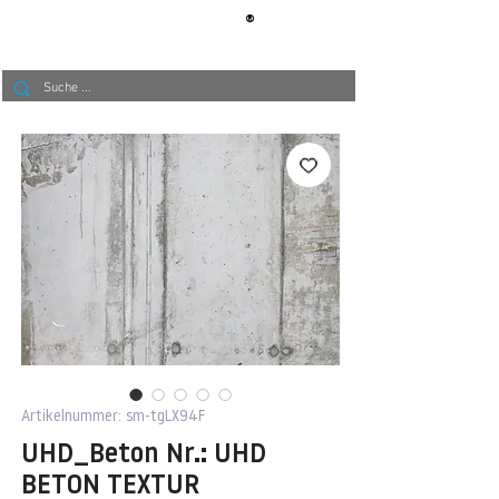
®
BERLIN
TAPETE
Artikelnummer: sm-tgLX94F
UHD_Beton Nr.: UHD
BETON TEXTUR