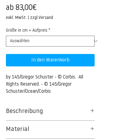
Sale-
ab
83,00€
Preis
exkl. MwSt.
|
zzgl.Versand
Größe in cm × Aufpreis
*
In den Warenkorb
by 145/Gregor Schuster - © Corbis.  All 
Rights Reserved. - © 145/Gregor 
Schuster/Ocean/Corbis
Beschreibung
Material