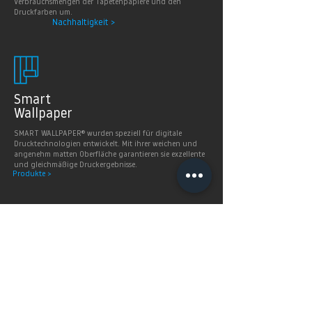
Verbrauchsmengen der Tapetenpapiere und den
Druckfarben um.
Nachhaltigkeit >
Smart
Wallpaper
SMART WALLPAPER® wurden speziell für digitale
Drucktechnologien entwickelt. Mit ihrer weichen und
angenehm matten Oberfläche garantieren sie exzellente
und gleichmäßige Druckergebnisse.
Produkte >
FAQ's
Häugig gestellte Fragen
Mehr Infos >