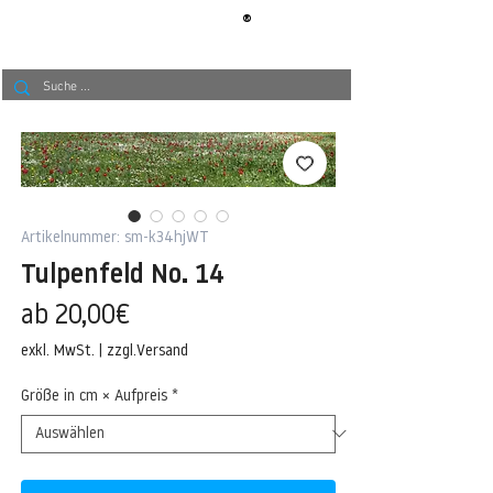
®
BERLIN
TAPETE
Artikelnummer: sm-k34hjWT
Tulpenfeld No. 14
Sale-
ab
20,00€
Preis
exkl. MwSt.
|
zzgl.Versand
Größe in cm × Aufpreis
*