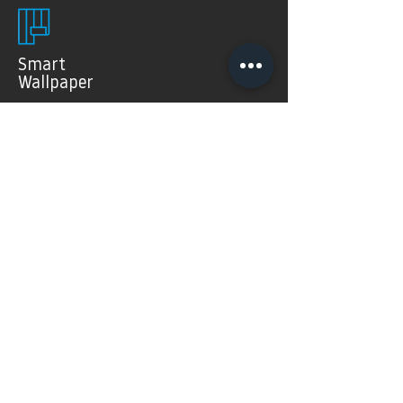
Smart
Wallpaper
SMART WALLPAPER® wurden speziell für digitale
Drucktechnologien entwickelt. Mit ihrer weichen und
angenehm matten Oberfläche garantieren sie exzellente
und gleichmäßige Druckergebnisse.
Produkte >
FAQ's
Häugig gestellte Fragen
Mehr Infos >