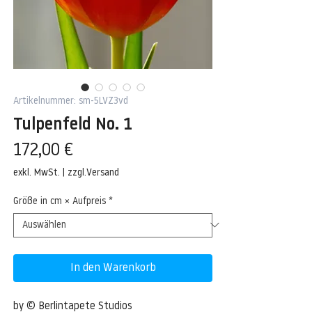
Artikelnummer: sm-5LVZ3vd
Tulpenfeld No. 1
Preis
172,00 €
exkl. MwSt.
|
zzgl.Versand
Größe in cm × Aufpreis
*
In den Warenkorb
by © Berlintapete Studios