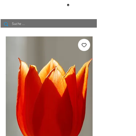
®
BERLIN
TAPETE