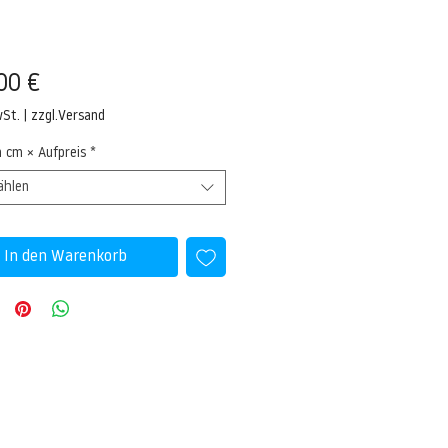
Preis
00 €
wSt.
|
zzgl.Versand
n cm × Aufpreis
*
ählen
In den Warenkorb