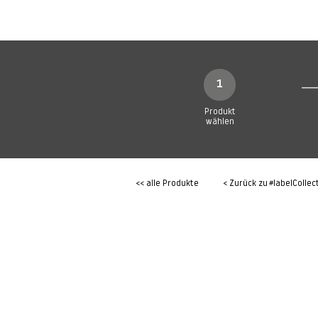
SHOP
Produkte
1
Produkt
wählen
<< alle Produkte
< Zurück zu
#labelCollec