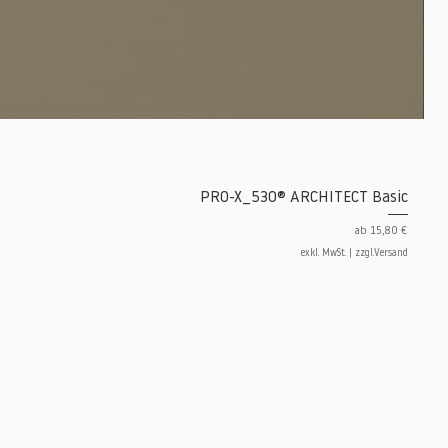
PRO-X_530® ARCHITECT Basic
Sale-Preis
ab
15,80 €
exkl. MwSt.
|
zzgl.Versand