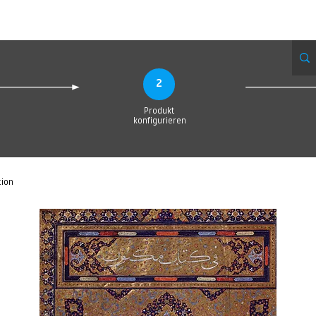
Produktionsanfrage
Upload your Design
Produktion
Servic
2
Produkt
konfigurieren
tion