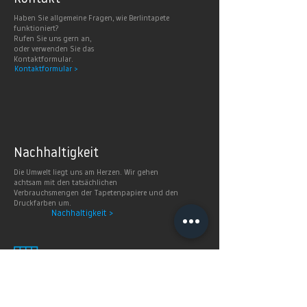
Haben Sie allgemeine Fragen, wie Berlintapete
funktioniert?
Rufen Sie uns gern an,
oder verwenden Sie das
Kontaktformular.
Kontaktformular >
Nachhaltig
keit
Die Umwelt liegt uns am Herzen. Wir gehen
achtsam mit den tatsächlichen
Verbrauchsmengen der Tapetenpapiere und den
Druckfarben um.
Nachhaltigkeit >
Smart
Wallpaper