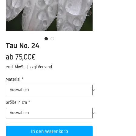
Tau No. 24
Sale-
ab
75,00€
Preis
exkl. MwSt.
|
zzgl.Versand
Material
*
Größe in cm
*
In den Warenkorb