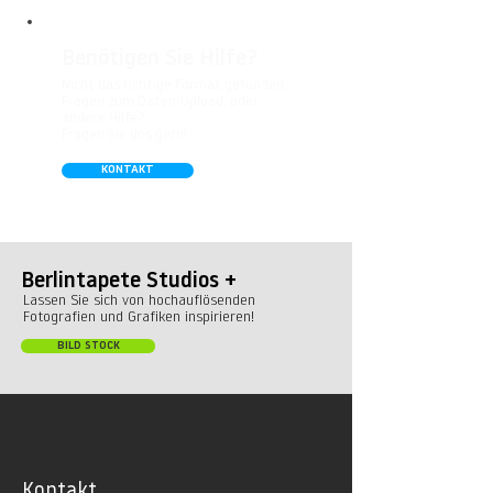
Benötigen Sie Hilfe?
Nicht das richtige Format gefunden,
Fragen zum Daten-Upload, oder
andere Hilfe?
Fragen Sie uns gern!
KONTAKT
Berlintapete Studios +
Lassen Sie sich von hochauflösenden
Fotografien und Grafiken inspirieren!
BILD STOCK
Kontakt