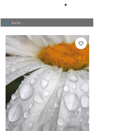
®
BERLIN
TAPETE