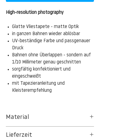
High-resolution photography
Glatte Vliestapete - matte Optik
in ganzen Bahnen wieder ablösbar
UV-beständige Farbe und passgenauer
Druck
Bahnen ohne Überlappen - sondern auf
1/10 Millimeter genau geschnitten
sorgfältig konfektioniert und
eingeschweißt
mit Tapezieranleitung und
Kleisterempfehlung
Material
Das gesamte Sortiment der
Lieferzeit
Tapetenpapiere besteht aus Vlies, ein aus