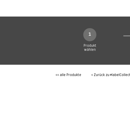
SHOP
Produkte
1
Produkt
wählen
<< alle Produkte
< Zurück zu
#labelCollec