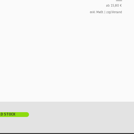
Sale-Preis
ab
15,80 €
exkl. MwSt.
|
zzgl.Versand
LD STOCK