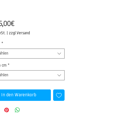
Sale-
5,00€
Preis
wSt.
|
zzgl.Versand
l
*
ählen
n cm
*
ählen
In den Warenkorb