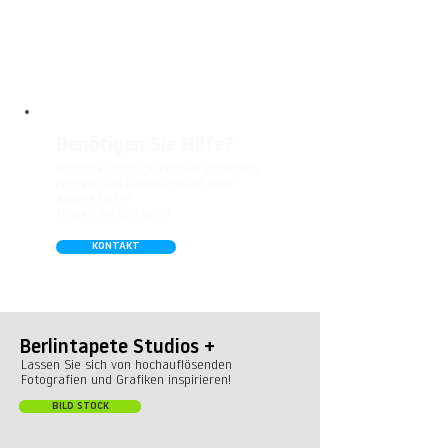
besonders gut für Badezimmer,
Gastronomie, Krankenhäuser, Spa und
Arztpraxen.
Benötigen Sie Hilfe?
Nicht das richtige Format gefunden,
Fragen zum Daten-Upload, oder
andere Hilfe?
Fragen Sie uns gern!
KONTAKT
Berlintapete Studios +
Lassen Sie sich von hochauflösenden
Fotografien und Grafiken inspirieren!
BILD STOCK