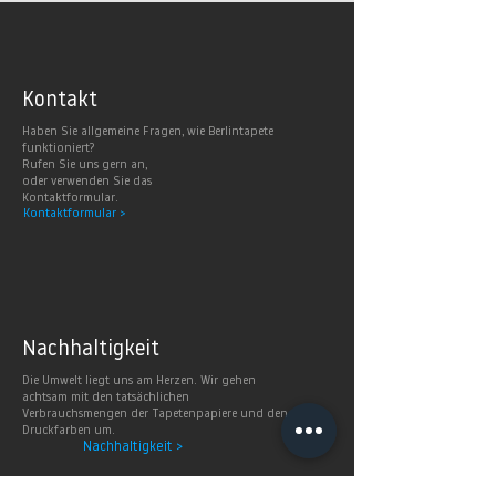
Kontakt
Haben Sie allgemeine Fragen, wie Berlintapete
funktioniert?
Rufen Sie uns gern an,
oder verwenden Sie das
Kontaktformular.
Kontaktformular >
Nachhaltig
keit
Die Umwelt liegt uns am Herzen. Wir gehen
achtsam mit den tatsächlichen
Verbrauchsmengen der Tapetenpapiere und den
Druckfarben um.
Nachhaltigkeit >