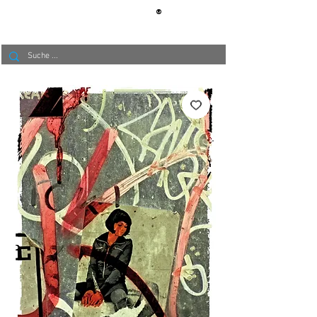
®
BERLIN
TAPETE