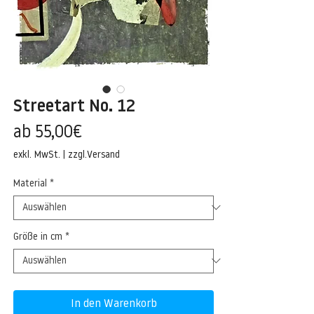
Streetart No. 12
Sale-
ab
55,00€
Preis
exkl. MwSt.
|
zzgl.Versand
Material
*
Größe in cm
*
In den Warenkorb