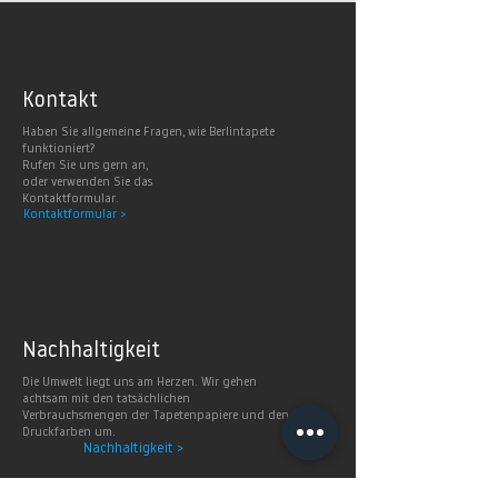
Kontakt
Haben Sie allgemeine Fragen, wie Berlintapete
funktioniert?
Rufen Sie uns gern an,
oder verwenden Sie das
Kontaktformular.
Kontaktformular >
Nachhaltig
keit
Die Umwelt liegt uns am Herzen. Wir gehen
achtsam mit den tatsächlichen
Verbrauchsmengen der Tapetenpapiere und den
Druckfarben um.
Nachhaltigkeit >