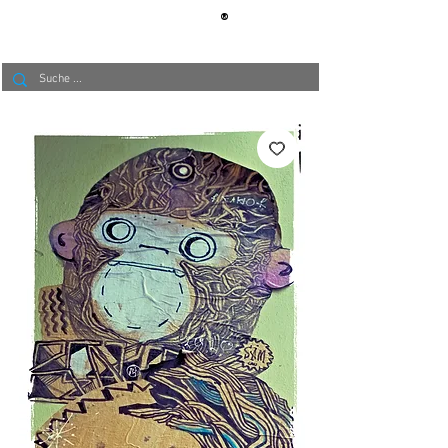
®
BERLIN
TAPETE