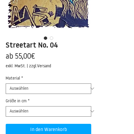
Streetart No. 04
Sale-
ab
55,00€
Preis
exkl. MwSt.
|
zzgl.Versand
Material
*
Größe in cm
*
In den Warenkorb