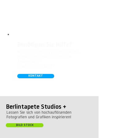
besonders gut für Badezimmer,
Gastronomie, Krankenhäuser, Spa und
Arztpraxen.
Benötigen Sie Hilfe?
Nicht das richtige Format gefunden,
Fragen zum Daten-Upload, oder
andere Hilfe?
Fragen Sie uns gern!
KONTAKT
Berlintapete Studios +
Lassen Sie sich von hochauflösenden
Fotografien und Grafiken inspirieren!
BILD STOCK