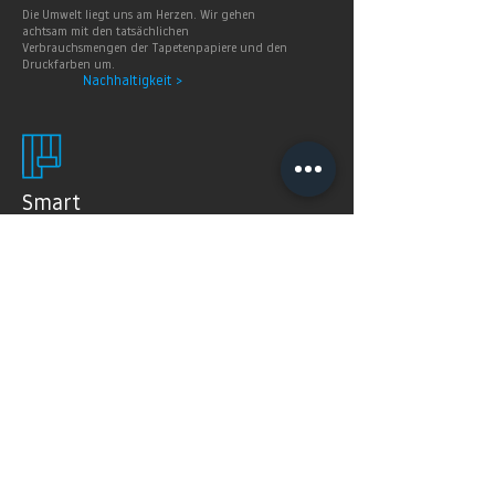
Die Umwelt liegt uns am Herzen. Wir gehen
achtsam mit den tatsächlichen
Verbrauchsmengen der Tapetenpapiere und den
Druckfarben um.
Nachhaltigkeit >
Smart
Wallpaper
SMART WALLPAPER® wurden speziell für digitale
Drucktechnologien entwickelt. Mit ihrer weichen und
angenehm matten Oberfläche garantieren sie exzellente
und gleichmäßige Druckergebnisse.
Produkte >
FAQ's
Häugig gestellte Fragen