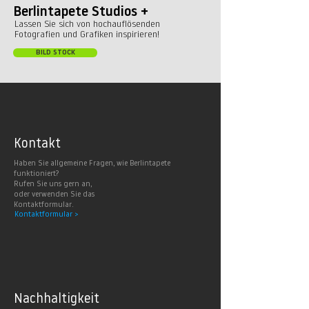
Berlintapete Studios +
Lassen Sie sich von hochauflösenden
Fotografien und Grafiken inspirieren!
BILD STOCK
Kontakt
Haben Sie allgemeine Fragen, wie Berlintapete
funktioniert?
Rufen Sie uns gern an,
oder verwenden Sie das
Kontaktformular.
Kontaktformular >
Nachhaltig
keit