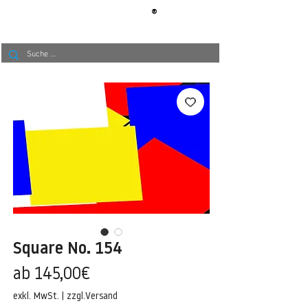
®
BERLIN
TAPETE
Square No. 154
Sale-
ab
145,00€
Preis
exkl. MwSt.
|
zzgl.Versand