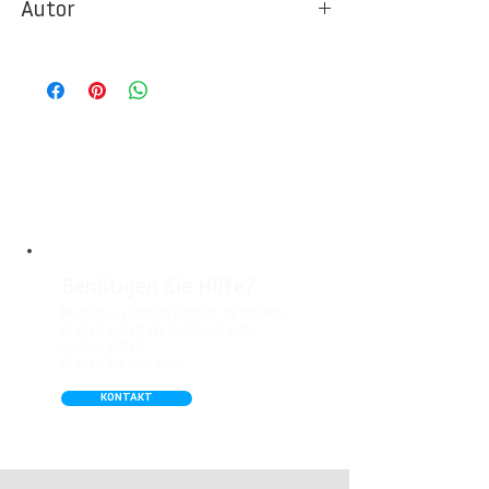
Autor
Ideal für Foto- und Designtapeten in
Wohnbereichen, Büros, Hotels, Shopping
© Berlintapete Studios / FIRST THINGS
Malls, Galerien, Theatern und öffentlichen
FIRST
Räumen. Unsere leicht strukturierte,
abwaschbare Vinyl-Tapete eignet sich
besonders gut für Badezimmer,
Gastronomie, Krankenhäuser, Spa und
Arztpraxen.
Benötigen Sie Hilfe?
Nicht das richtige Format gefunden,
Fragen zum Daten-Upload, oder
andere Hilfe?
Fragen Sie uns gern!
KONTAKT