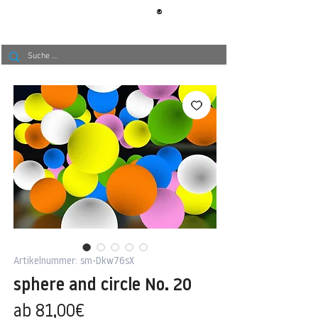
®
BERLIN
TAPETE
Artikelnummer: sm-Dkw76sX
sphere and circle No. 20
Sale-
ab
81,00€