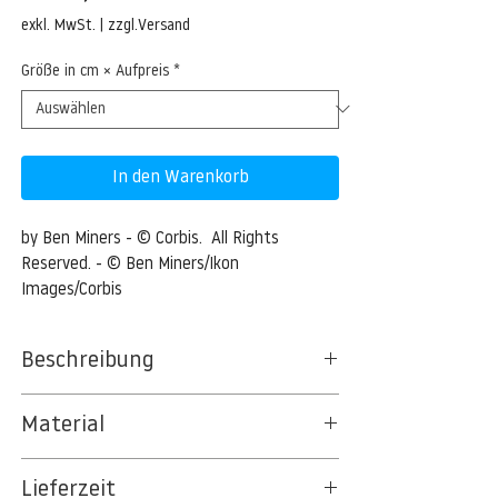
Preis
exkl. MwSt.
|
zzgl.Versand
Größe in cm × Aufpreis
*
In den Warenkorb
by Ben Miners - © Corbis.  All Rights 
Reserved. - © Ben Miners/Ikon 
Images/Corbis
Beschreibung
Glowing colorful balls floating
Material
Glowing colorful balls floating --- Image by
BT 5342 PREMIUM FLEECE MATT 150 G/QM
© Ben Miners/Ikon Images/Corbis
Lieferzeit
- UNCOATED