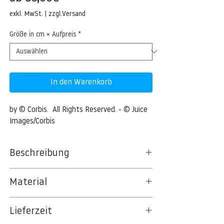
Preis
exkl. MwSt.
|
zzgl.Versand
Größe in cm × Aufpreis
*
In den Warenkorb
by © Corbis.  All Rights Reserved. - © Juice 
Images/Corbis
Beschreibung
Sunset over tranquil sea
Material
Sunset over tranquil sea
BT 5342 PREMIUM FLEECE MATT 150 G/QM
Lieferzeit
- UNCOATED