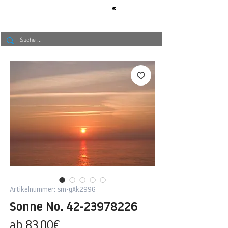
®
BERLIN
TAPETE
Artikelnummer: sm-gXk299G
Sonne No. 42-23978226
Sale-
ab
83,00€