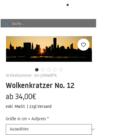
®
BERLIN
TAPETE
Artikelnummer: sm-jVMwRPk
Wolkenkratzer No. 12
Sale-
ab
34,00€
Preis
exkl. MwSt.
|
zzgl.Versand
Größe in cm × Aufpreis
*