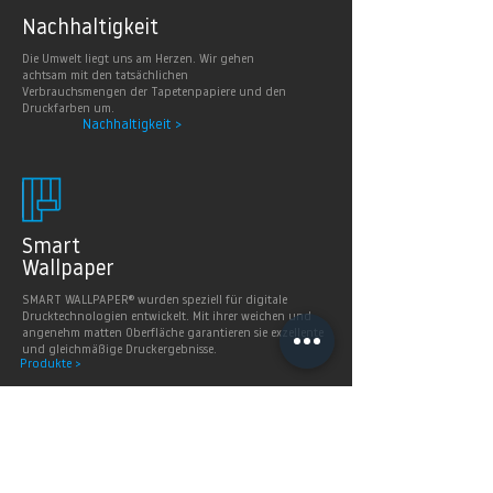
Nachhaltig
keit
Die Umwelt liegt uns am Herzen. Wir gehen
achtsam mit den tatsächlichen
Verbrauchsmengen der Tapetenpapiere und den
Druckfarben um.
Nachhaltigkeit >
Smart
Wallpaper
SMART WALLPAPER® wurden speziell für digitale
Drucktechnologien entwickelt. Mit ihrer weichen und
angenehm matten Oberfläche garantieren sie exzellente
und gleichmäßige Druckergebnisse.
Produkte >