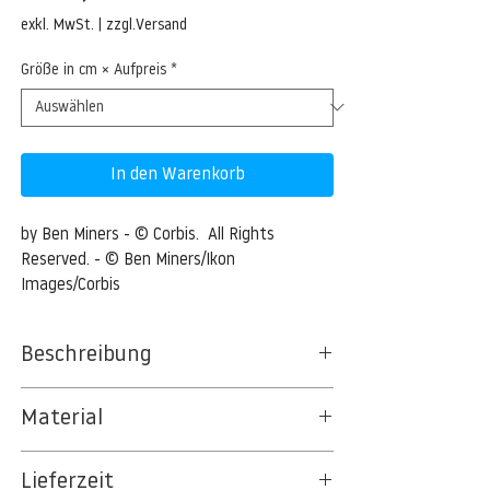
Preis
exkl. MwSt.
|
zzgl.Versand
Größe in cm × Aufpreis
*
In den Warenkorb
by Ben Miners - © Corbis.  All Rights 
Reserved. - © Ben Miners/Ikon 
Images/Corbis
Beschreibung
Abstract full frame three dimensional
Material
textured block pattern
BT 5342 PREMIUM FLEECE MATT 150 G/QM
30 Oct 2015 --- Abstract full frame three
Lieferzeit
- UNCOATED