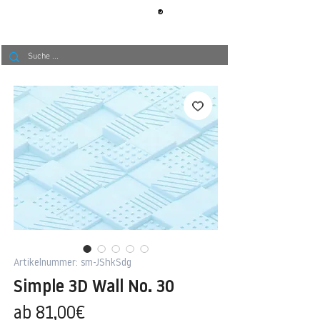
®
BERLIN
TAPETE
Artikelnummer: sm-JShkSdg
Simple 3D Wall No. 30
Sale-
ab
81,00€