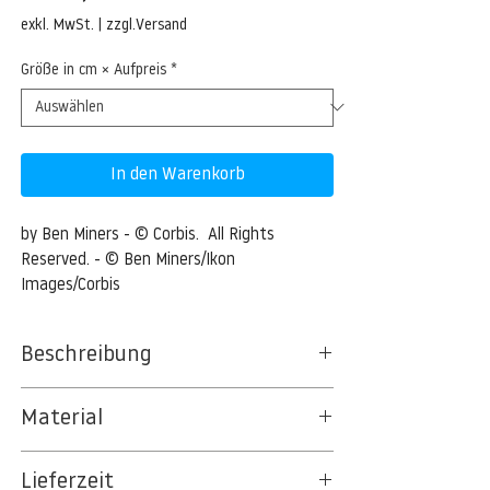
Preis
exkl. MwSt.
|
zzgl.Versand
Größe in cm × Aufpreis
*
In den Warenkorb
by Ben Miners - © Corbis.  All Rights 
Reserved. - © Ben Miners/Ikon 
Images/Corbis
Beschreibung
Three dimensional white textured
Material
geometric backgrounds pattern
BT 5342 PREMIUM FLEECE MATT 150 G/QM
Three dimensional white textured
Lieferzeit
- UNCOATED