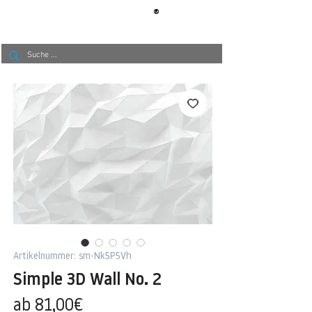
®
BERLIN
TAPETE
Artikelnummer: sm-Nk5P5Vh
Simple 3D Wall No. 2
Sale-
ab
81,00€