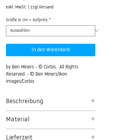
Preis
exkl. MwSt.
|
zzgl.Versand
Größe in cm × Aufpreis
*
In den Warenkorb
by Ben Miners - © Corbis.  All Rights 
Reserved. - © Ben Miners/Ikon 
Images/Corbis
Beschreibung
Abstract three dimensional cube building
Material
blocks in a row
BT 5342 PREMIUM FLEECE MATT 150 G/QM
Abstract three dimensional cube building
Lieferzeit
- UNCOATED