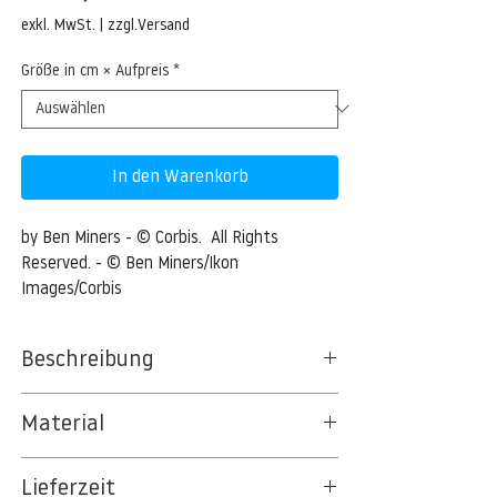
Preis
exkl. MwSt.
|
zzgl.Versand
Größe in cm × Aufpreis
*
In den Warenkorb
by Ben Miners - © Corbis.  All Rights 
Reserved. - © Ben Miners/Ikon 
Images/Corbis
Beschreibung
Abstract three dimensional geometric
Material
shapes on low poly surface
BT 5342 PREMIUM FLEECE MATT 150 G/QM
Abstract three dimensional geometric
Lieferzeit
- UNCOATED