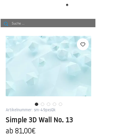
®
BERLIN
TAPETE
Artikelnummer: sm-49pxsQk
Simple 3D Wall No. 13
Sale-
ab
81,00€