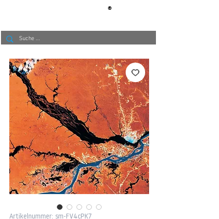
®
BERLIN
TAPETE
Artikelnummer: sm-FV4cPK7