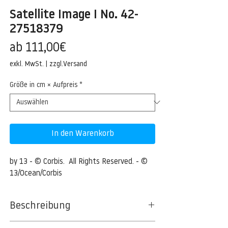
Satellite Image I No. 42-
27518379
Sale-
ab
111,00€
Preis
exkl. MwSt.
|
zzgl.Versand
Größe in cm × Aufpreis
*
In den Warenkorb
by 13 - © Corbis.  All Rights Reserved. - © 
13/Ocean/Corbis
Beschreibung
NoTitleProvided