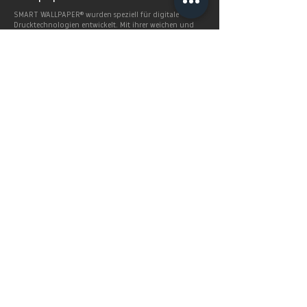
SMART WALLPAPER® wurden speziell für digitale
Drucktechnologien entwickelt. Mit ihrer weichen und
angenehm matten Oberfläche garantieren sie exzellente
und gleichmäßige Druckergebnisse.
Produkte >
FAQ's
Häugig gestellte Fragen
Mehr Infos >
Home
Service
SHOP
Preise
BERLINTAPETE STUDIOS
Lieferzeiten
Produkte
Geschäftskunden
Smart Wallpaper
Upload