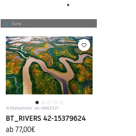
®
BERLIN
TAPETE
Artikelnummer: sm-mMXZVzf
BT_RIVERS 42-15379624
Sale-
ab
77,00€