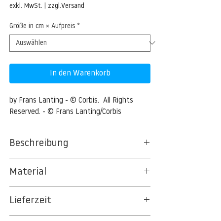
Preis
exkl. MwSt.
|
zzgl.Versand
Größe in cm × Aufpreis
*
In den Warenkorb
by Frans Lanting - © Corbis.  All Rights 
Reserved. - © Frans Lanting/Corbis
Beschreibung
Copper River Delta Wetlands
Material
Wrangell-St. Elias National Park, Alaska,
BT 5342 PREMIUM FLEECE MATT 150 G/QM
USA --- Copper River Delta Wetlands ---
Lieferzeit
- UNCOATED
Image by © Frans Lanting/Corbis
8kSpectral Wallpaper©
3-5 Werktage