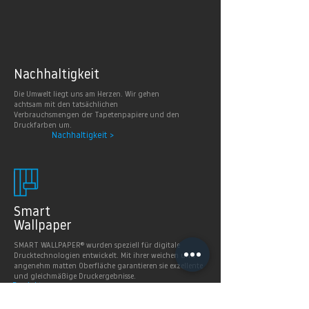
Nachhaltig
keit
Die Umwelt liegt uns am Herzen. Wir gehen
achtsam mit den tatsächlichen
Verbrauchsmengen der Tapetenpapiere und den
Druckfarben um.
Nachhaltigkeit >
Smart
Wallpaper
SMART WALLPAPER® wurden speziell für digitale
Drucktechnologien entwickelt. Mit ihrer weichen und
angenehm matten Oberfläche garantieren sie exzellente
und gleichmäßige Druckergebnisse.
Produkte >