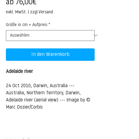
Sale-
ab
76,00€
Preis
exkl. MwSt.
|
zzgl.Versand
Größe in cm × Aufpreis
*
In den Warenkorb
Adelaide river
24 Oct 2010, Darwin, Australia ---
Australia, Northern Territory, Darwin,
Adelaide river (aerial view) --- Image by ©
Marc Dozier/Corbis