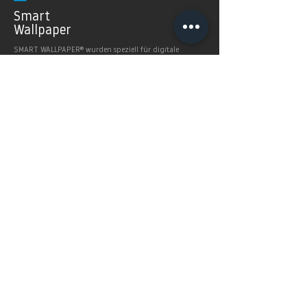
Smart
Wallpaper
SMART WALLPAPER® wurden speziell für digitale
Drucktechnologien entwickelt. Mit ihrer weichen und
angenehm matten Oberfläche garantieren sie exzellente
und gleichmäßige Druckergebnisse.
Produkte >
FAQ's
Häugig gestellte Fragen
Mehr Infos >
Home
Service
SHOP
Preise