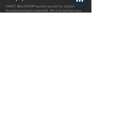
SMART WALLPAPER® wurden speziell für digitale
Drucktechnologien entwickelt. Mit ihrer weichen und
angenehm matten Oberfläche garantieren sie exzellente
und gleichmäßige Druckergebnisse.
Produkte >
FAQ's
Häugig gestellte Fragen
Mehr Infos >
Home
Service
SHOP
Preise
BERLINTAPETE STUDIOS
Lieferzeiten
Produkte
Geschäftskunden
Smart Wallpaper