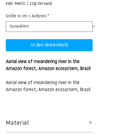
Preis
exkl. MwSt.
|
zzgl.Versand
Größe in cm × Aufpreis
*
In den Warenkorb
Aerial view of meandering river in the
Amazon forest, Amazon ecosystem, Brazil
Aerial view of meandering river in the
Amazon forest, Amazon ecosystem, Brazil
Material
BT 5342 PREMIUM FLEECE MATT 150 G/QM