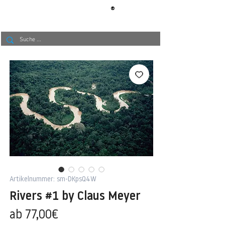
®
BERLIN
TAPETE
Artikelnummer: sm-DKpsQ4W
Rivers #1 by Claus Meyer
Sale-
ab
77,00€