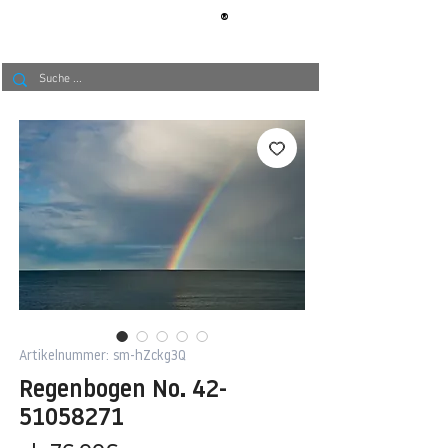
®
BERLIN
TAPETE
Artikelnummer: sm-hZckg3Q
Regenbogen No. 42-
51058271