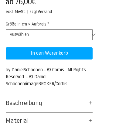
Sale-
ab
76,00€
Preis
exkl. MwSt.
|
zzgl.Versand
Größe in cm × Aufpreis
*
In den Warenkorb
by DanielSchoenen - © Corbis.  All Rights 
Reserved. - © Daniel 
Schoenen/imageBROKER/Corbis
Beschreibung
Rainbow over the sea, L'Escala, Costa
Material
Brava, Catalonia, Spain, Europe
BT 5342 PREMIUM FLEECE MATT 150 G/QM
Rainbow over the sea, L'Escala, Costa