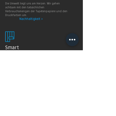
Die Umwelt liegt uns am Herzen. Wir gehen
achtsam mit den tatsächlichen
Verbrauchsmengen der Tapetenpapiere und den
Druckfarben um.
Nachhaltigkeit >
Smart
Wallpaper
SMART WALLPAPER® wurden speziell für digitale
Drucktechnologien entwickelt. Mit ihrer weichen und
angenehm matten Oberfläche garantieren sie exzellente
und gleichmäßige Druckergebnisse.
Produkte >
FAQ's
Häugig gestellte Fragen