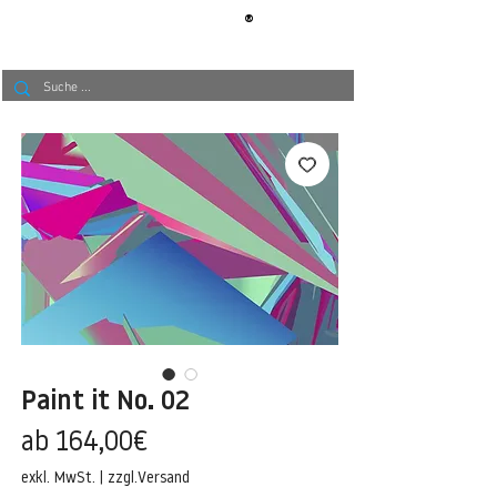
®
BERLIN
TAPETE
Paint it No. 02
Sale-
ab
164,00€
Preis
exkl. MwSt.
|
zzgl.Versand