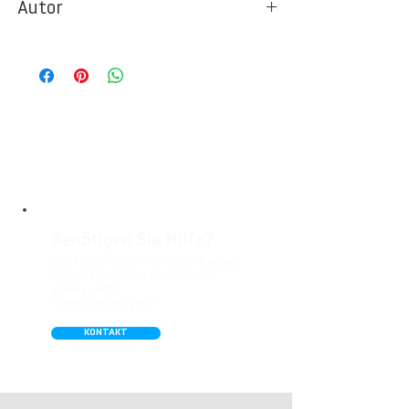
Autor
Ideal für Foto- und Designtapeten in
Wohnbereichen, Büros, Hotels, Shopping
© FIRST THINGS FIRST / Anne Müller
Malls, Galerien, Theatern und öffentlichen
Räumen. Unsere leicht strukturierte,
abwaschbare Vinyl-Tapete eignet sich
besonders gut für Badezimmer,
Gastronomie, Krankenhäuser, Spa und
Arztpraxen.
Benötigen Sie Hilfe?
Nicht das richtige Format gefunden,
Fragen zum Daten-Upload, oder
andere Hilfe?
Fragen Sie uns gern!
KONTAKT