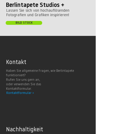
Berlintapete Studios +
Lassen Sie sich von hochauflösenden
Fotografien und Grafiken inspirieren!
BILD STOCK
Kontakt
Haben Sie allgemeine Fragen, wie Berlintapete
funktioniert?
Rufen Sie uns gern an,
oder verwenden Sie das
Kontaktformular.
Kontaktformular >
Nachhaltig
keit