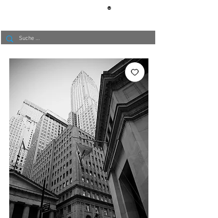
®
BERLIN
TAPETE