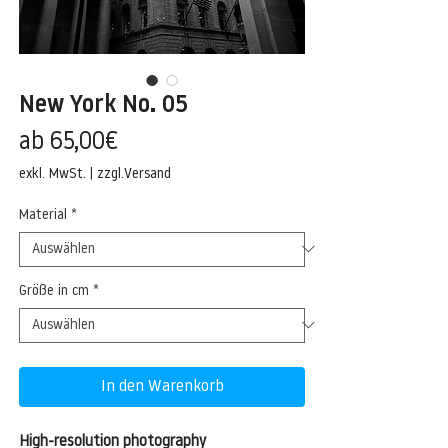
New York No. 05
Sale-
ab
65,00€
Preis
exkl. MwSt.
|
zzgl.Versand
Material
*
Größe in cm
*
In den Warenkorb
High-resolution photography