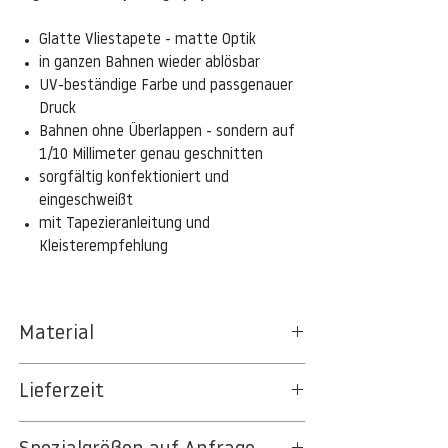
Glatte Vliestapete - matte Optik
in ganzen Bahnen wieder ablösbar
UV-beständige Farbe und passgenauer
Druck
Bahnen ohne Überlappen - sondern auf
1/10 Millimeter genau geschnitten
sorgfältig konfektioniert und
eingeschweißt
mit Tapezieranleitung und
Kleisterempfehlung
Material
Das gesamte Sortiment der
Lieferzeit
Tapetenpapiere besteht aus Vlies, ein aus
Textil- und Cellulosefasern gewonnenes,
3-5 Werktage
strapazierfähiges und nachhaltiges