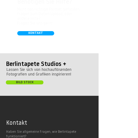
Benötigen Sie Hilfe?
Nicht das richtige Format gefunden,
Fragen zum Daten-Upload, oder
andere Hilfe?
Fragen Sie uns gern!
KONTAKT
Berlintapete Studios +
Lassen Sie sich von hochauflösenden
Fotografien und Grafiken inspirieren!
BILD STOCK
Kontakt
Haben Sie allgemeine Fragen, wie Berlintapete
funktioniert?