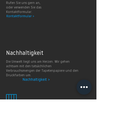
Rufen Sie uns gern an,
oder verwenden Sie das
Kontaktformular.
Kontaktformular >
Nachhaltig
keit
Die Umwelt liegt uns am Herzen. Wir gehen
achtsam mit den tatsächlichen
Verbrauchsmengen der Tapetenpapiere und den
Druckfarben um.
Nachhaltigkeit >
Smart
Wallpaper
SMART WALLPAPER® wurden speziell für digitale
Drucktechnologien entwickelt. Mit ihrer weichen und