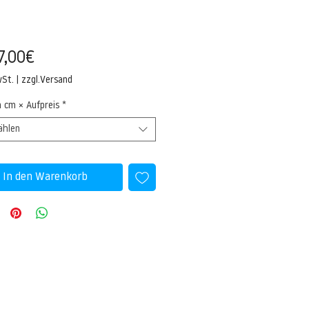
Sale-
7,00€
Preis
wSt.
|
zzgl.Versand
n cm × Aufpreis
*
ählen
In den Warenkorb