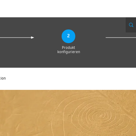
Produktionsanfrage
Upload your Design
Produktion
Servic
2
Produkt
konfigurieren
tion