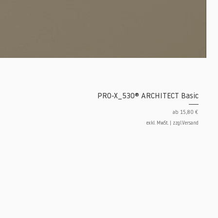
PRO-X_530® ARCHITECT Basic
Sale-Preis
ab
15,80 €
exkl. MwSt.
|
zzgl.Versand