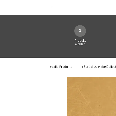
SHOP
Produkte
1
Produkt
wählen
<< alle Produkte
< Zurück zu
#labelCollec