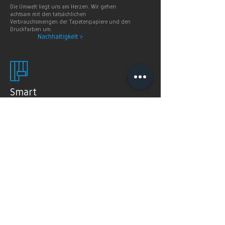
Die Umwelt liegt uns am Herzen. Wir gehen
achtsam mit den tatsächlichen
Verbrauchsmengen der Tapetenpapiere und den
Druckfarben um.
Nachhaltigkeit >
Smart
Wallpaper
SMART WALLPAPER® wurden speziell für digitale
Drucktechnologien entwickelt. Mit ihrer weichen und
angenehm matten Oberfläche garantieren sie exzellente
und gleichmäßige Druckergebnisse.
Produkte >
FAQ's
Häugig gestellte Fragen