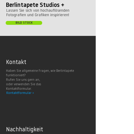
Berlintapete Studios +
Lassen Sie sich von hochauflösenden
Fotografien und Grafiken inspirieren!
BILD STOCK
Kontakt
Haben Sie allgemeine Fragen, wie Berlintapete
funktioniert?
Rufen Sie uns gern an,
oder verwenden Sie das
Kontaktformular.
Kontaktformular >
Nachhaltig
keit