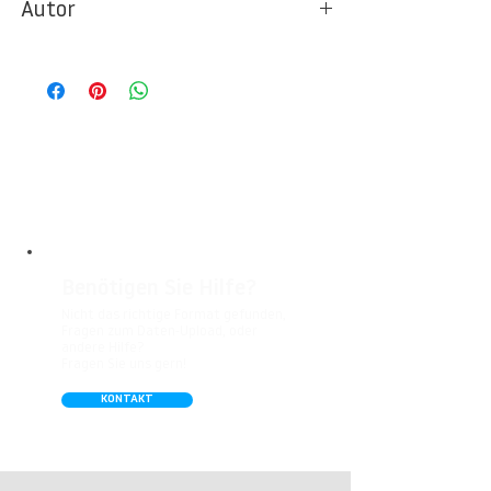
Autor
Ideal für Foto- und Designtapeten in
Wohnbereichen, Büros, Hotels, Shopping
© Print Texture / High Resolution Database
Malls, Galerien, Theatern und öffentlichen
Räumen. Unsere leicht strukturierte,
abwaschbare Vinyl-Tapete eignet sich
besonders gut für Badezimmer,
Gastronomie, Krankenhäuser, Spa und
Arztpraxen.
Benötigen Sie Hilfe?
Nicht das richtige Format gefunden,
Fragen zum Daten-Upload, oder
andere Hilfe?
Fragen Sie uns gern!
KONTAKT