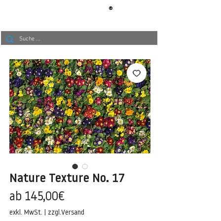
®
BERLIN
TAPETE
Nature Texture No. 17
Sale-
ab
145,00€
Preis
exkl. MwSt.
|
zzgl.Versand