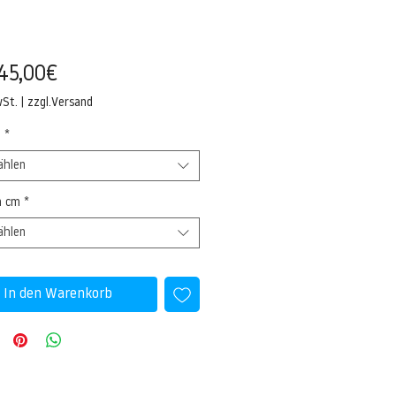
Sale-
45,00€
Preis
wSt.
|
zzgl.Versand
l
*
ählen
n cm
*
ählen
In den Warenkorb