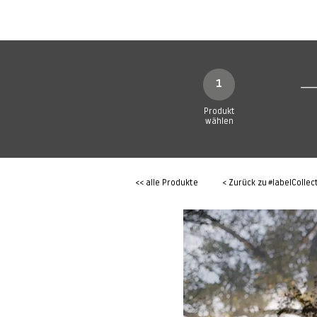
SHOP
Produkte
1
Produkt
wählen
<< alle Produkte
< Zurück zu
#labelCollec