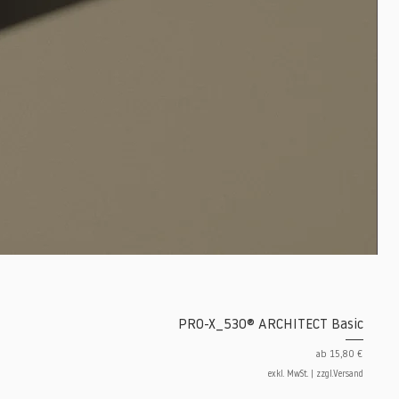
PRO-X_530® ARCHITECT Basic
Sale-Preis
ab
15,80 €
exkl. MwSt.
|
zzgl.Versand