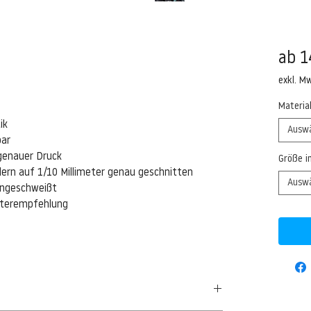
ab
1
exkl. M
Materia
ik
Ausw
bar
genauer Druck
Größe i
ern auf 1/10 Millimeter genau geschnitten
Ausw
eingeschweißt
isterempfehlung