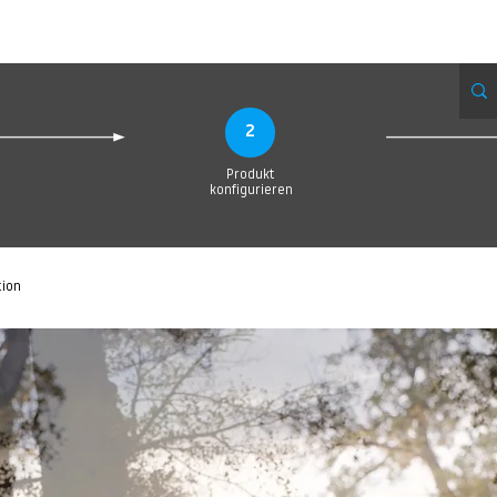
Produktionsanfrage
Upload your Design
Produktion
Servic
2
Produkt
konfigurieren
tion