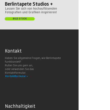
Berlintapete Studios +
Lassen Sie sich von hochauflösenden
Fotografien und Grafiken inspirieren!
BILD STOCK
Kontakt
Haben Sie allgemeine Fragen, wie Berlintapete
funktioniert?
Rufen Sie uns gern an,
oder verwenden Sie das
Kontaktformular.
Kontaktformular >
Nachhaltig
keit