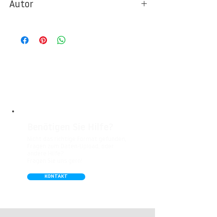
Autor
Ideal für Foto- und Designtapeten in
Wohnbereichen, Büros, Hotels, Shopping
© Berlintapete Studios / Aram Radomski
Malls, Galerien, Theatern und öffentlichen
Räumen. Unsere leicht strukturierte,
abwaschbare Vinyl-Tapete eignet sich
besonders gut für Badezimmer,
Gastronomie, Krankenhäuser, Spa und
Arztpraxen.
Benötigen Sie Hilfe?
Nicht das richtige Format gefunden,
Fragen zum Daten-Upload, oder
andere Hilfe?
Fragen Sie uns gern!
KONTAKT