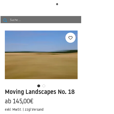
®
BERLIN
TAPETE
Moving Landscapes No. 18
Sale-
ab
145,00€
Preis
exkl. MwSt.
|
zzgl.Versand