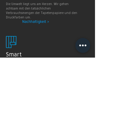
Die Umwelt liegt uns am Herzen. Wir gehen
achtsam mit den tatsächlichen
Verbrauchsmengen der Tapetenpapiere und den
Druckfarben um.
Nachhaltigkeit >
Smart
Wallpaper
SMART WALLPAPER® wurden speziell für digitale
Drucktechnologien entwickelt. Mit ihrer weichen und
angenehm matten Oberfläche garantieren sie exzellente
und gleichmäßige Druckergebnisse.
Produkte >
FAQ's
Häugig gestellte Fragen