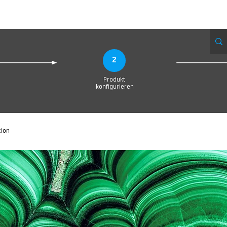
Produktionsanfrage
Upload your Design
Produktion
Servic
2
Produkt
konfigurieren
tion