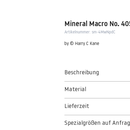
Mineral Macro No. 4
Artikelnummer: sm-4MwNpdC
by © Harry C Kane
Beschreibung
5.1.2
Material
BT 5342 PREMIUM FLEECE MATT 1
Lieferzeit
8kSpectral Wallpaper©
3-5 Werktage
Die Tapete besteht aus Vlies, ein 
Spezialgrößen auf Anfra
Auf Anfrage Expressproduktion mö
strapazierfähiges und nachhaltiges