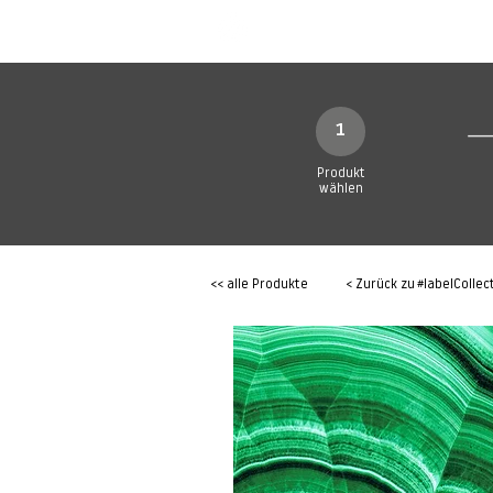
SHOP
Produkte
1
Produkt
wählen
<< alle Produkte
< Zurück zu
#labelCollec