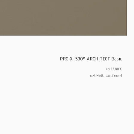
PRO-X_530® ARCHITECT Basic
Sale-Preis
ab
15,80 €
exkl. MwSt.
|
zzgl.Versand