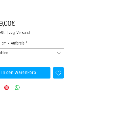
Sale-
9,00€
Preis
wSt.
|
zzgl.Versand
n cm × Aufpreis
*
ählen
In den Warenkorb