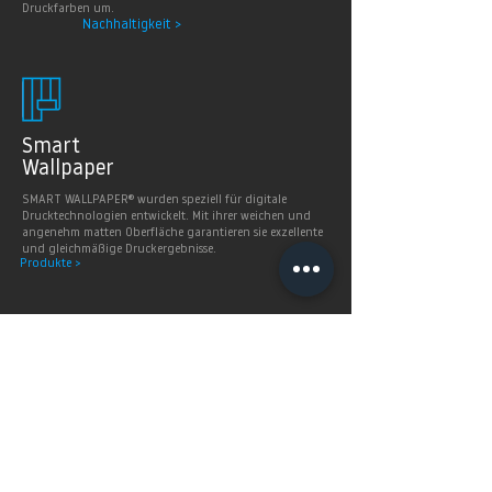
Druckfarben um.
Nachhaltigkeit >
Smart
Wallpaper
SMART WALLPAPER® wurden speziell für digitale
Drucktechnologien entwickelt. Mit ihrer weichen und
angenehm matten Oberfläche garantieren sie exzellente
und gleichmäßige Druckergebnisse.
Produkte >
FAQ's
Häugig gestellte Fragen
Mehr Infos >