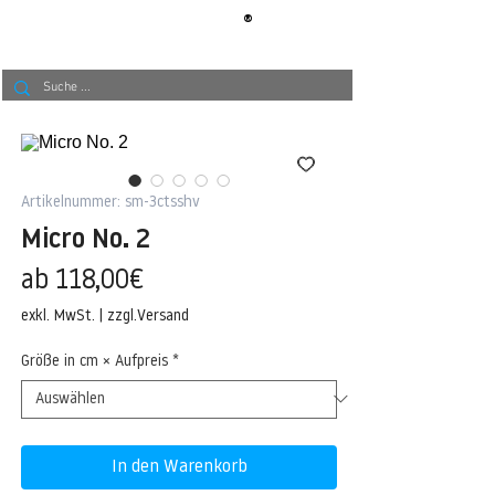
®
BERLIN
TAPETE
Artikelnummer: sm-3ctsshv
Micro No. 2
Sale-
ab
118,00€
Preis
exkl. MwSt.
|
zzgl.Versand
Größe in cm × Aufpreis
*
In den Warenkorb