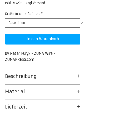
Preis
exkl. MwSt.
|
zzgl.Versand
Größe in cm × Aufpreis
*
In den Warenkorb
by Nazar Furyk - ZUMA Wire - 
ZUMAPRESS.com
Beschreibung
Stone wall background
Material
Nov. 11, 2015 - Kiev, Ukraine - Brick wall
BT 5342 PREMIUM FLEECE MATT 150 G/QM
background (Credit Image: © Nazar
Lieferzeit
- UNCOATED
Gonchar via ZUMA Wire)
8kSpectral Wallpaper©
3-5 Werktage