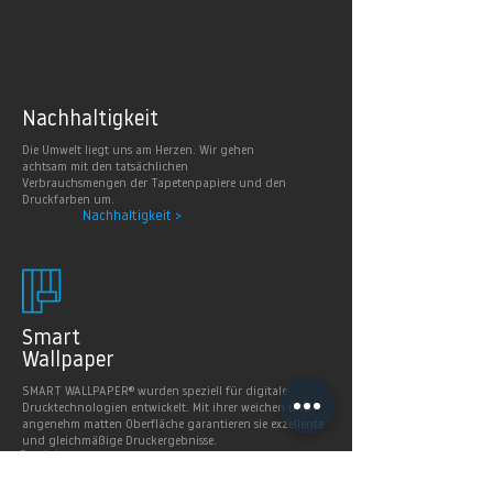
Nachhaltig
keit
Die Umwelt liegt uns am Herzen. Wir gehen
achtsam mit den tatsächlichen
Verbrauchsmengen der Tapetenpapiere und den
Druckfarben um.
Nachhaltigkeit >
Smart
Wallpaper
SMART WALLPAPER® wurden speziell für digitale
Drucktechnologien entwickelt. Mit ihrer weichen und
angenehm matten Oberfläche garantieren sie exzellente
und gleichmäßige Druckergebnisse.
Produkte >