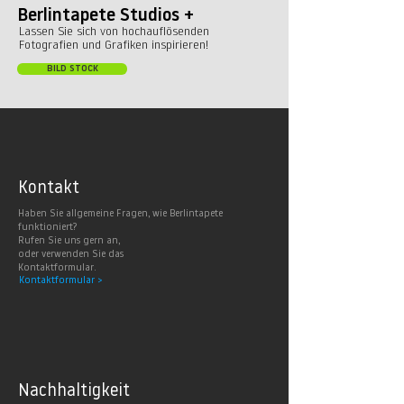
Berlintapete Studios +
Lassen Sie sich von hochauflösenden
Fotografien und Grafiken inspirieren!
BILD STOCK
Kontakt
Haben Sie allgemeine Fragen, wie Berlintapete
funktioniert?
Rufen Sie uns gern an,
oder verwenden Sie das
Kontaktformular.
Kontaktformular >
Nachhaltig
keit