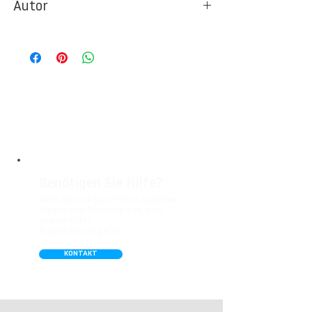
Autor
Ideal für Foto- und Designtapeten in
Wohnbereichen, Büros, Hotels, Shopping
© Berlintapete Studios / Dirk Heckmann
Malls, Galerien, Theatern und öffentlichen
Räumen. Unsere leicht strukturierte,
abwaschbare Vinyl-Tapete eignet sich
besonders gut für Badezimmer,
Gastronomie, Krankenhäuser, Spa und
Arztpraxen.
Benötigen Sie Hilfe?
Nicht das richtige Format gefunden,
Fragen zum Daten-Upload, oder
andere Hilfe?
Fragen Sie uns gern!
KONTAKT