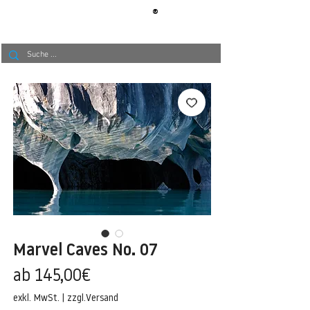
®
BERLIN
TAPETE
Marvel Caves No. 07
Sale-
ab
145,00€
Preis
exkl. MwSt.
|
zzgl.Versand