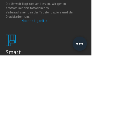
Die Umwelt liegt uns am Herzen. Wir gehen
achtsam mit den tatsächlichen
Verbrauchsmengen der Tapetenpapiere und den
Druckfarben um.
Nachhaltigkeit >
Smart
Wallpaper
SMART WALLPAPER® wurden speziell für digitale
Drucktechnologien entwickelt. Mit ihrer weichen und
angenehm matten Oberfläche garantieren sie exzellente
und gleichmäßige Druckergebnisse.
Produkte >
FAQ's
Häugig gestellte Fragen