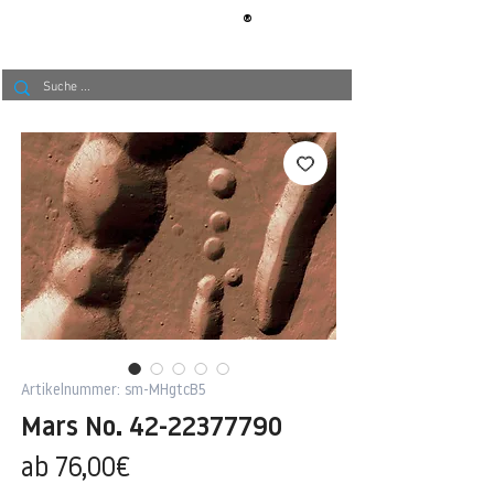
®
BERLIN
TAPETE
Artikelnummer: sm-MHgtcB5
Mars No. 42-22377790
Sale-
ab
76,00€