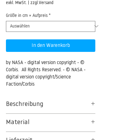
Preis
exkl. MwSt.
|
zzgl.Versand
Größe in cm × Aufpreis
*
In den Warenkorb
by NASA - digital version copyright - © 
Corbis.  All Rights Reserved. - © NASA - 
digital version copyright/Science 
Faction/Corbis
Beschreibung
Detail of Geology of Ascraeus Mons From
Material
Orbit, Mars, Seen by Mars Global Surveyor
BT 5342 PREMIUM FLEECE MATT 150 G/QM
This Mars Global Surveyor (MGS) Mars