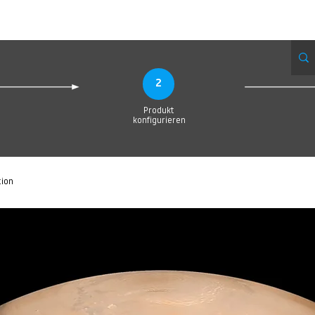
Produktionsanfrage
Upload your Design
Produktion
Servic
2
Produkt
konfigurieren
tion