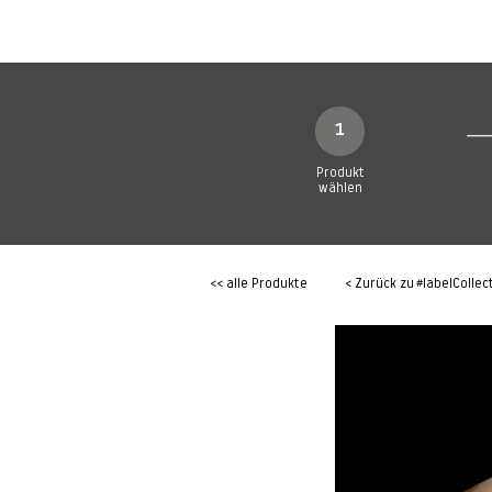
SHOP
Produkte
1
Produkt
wählen
<< alle Produkte
< Zurück zu
#labelCollec