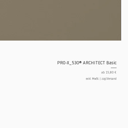
PRO-X_530® ARCHITECT Basic
Sale-Preis
ab
15,80 €
exkl. MwSt.
|
zzgl.Versand