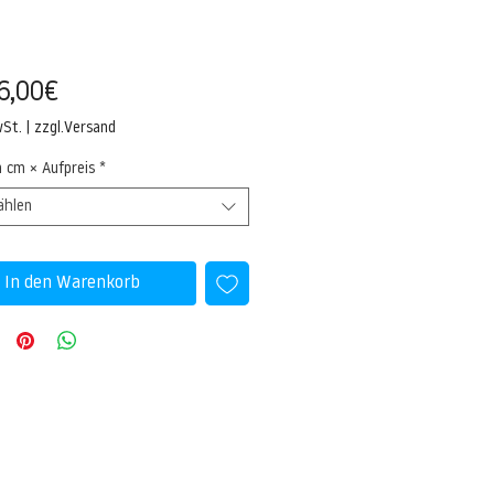
Sale-
6,00€
Preis
wSt.
|
zzgl.Versand
n cm × Aufpreis
*
ählen
In den Warenkorb