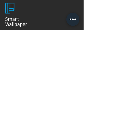
Smart
Wallpaper
SMART WALLPAPER® wurden speziell für digitale
Drucktechnologien entwickelt. Mit ihrer weichen und
angenehm matten Oberfläche garantieren sie exzellente
und gleichmäßige Druckergebnisse.
Produkte >
FAQ's
Häugig gestellte Fragen
Mehr Infos >