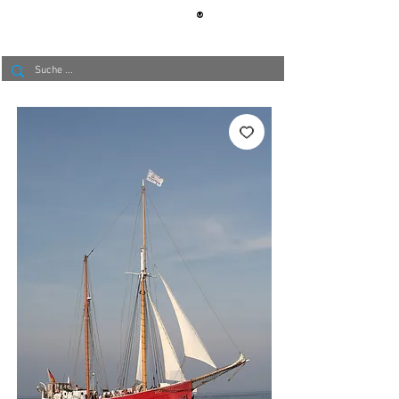
®
BERLIN
TAPETE