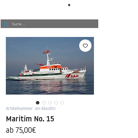
®
BERLIN
TAPETE
Artikelnummer: sm-bbxJdtn
Maritim No. 15
Sale-
ab
75,00€