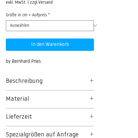
Preis
exkl. MwSt.
|
zzgl.Versand
Größe in cm × Aufpreis
*
In den Warenkorb
by Bernhard Pries
Beschreibung
02.10.2011, Kiel. Das in Laboe bei Kiel
Material
stationierte Seenot-Rettungsschiff
BERLIN (SAR = save and rescue) bei einer
BT 5342 PREMIUM FLEECE MATT 150 G/QM
Fahrt in der Kieler Bucht.
Lieferzeit
- UNCOATED
8kSpectral Wallpaper©
3-5 Werktage
Spezialgrößen auf Anfrage
Auf Anfrage Expressproduktion möglich.