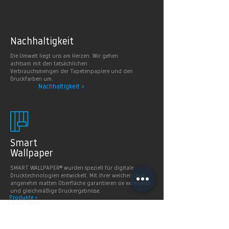
Nachhaltig
keit
Die Umwelt liegt uns am Herzen. Wir gehen
achtsam mit den tatsächlichen
Verbrauchsmengen der Tapetenpapiere und den
Druckfarben um.
Nachhaltigkeit >
Smart
Wallpaper
SMART WALLPAPER® wurden speziell für digitale
Drucktechnologien entwickelt. Mit ihrer weichen und
angenehm matten Oberfläche garantieren sie exzellente
und gleichmäßige Druckergebnisse.
Produkte >