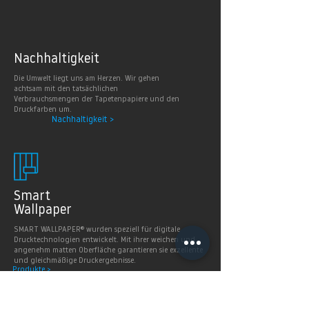
Nachhaltig
keit
Die Umwelt liegt uns am Herzen. Wir gehen
achtsam mit den tatsächlichen
Verbrauchsmengen der Tapetenpapiere und den
Druckfarben um.
Nachhaltigkeit >
Smart
Wallpaper
SMART WALLPAPER® wurden speziell für digitale
Drucktechnologien entwickelt. Mit ihrer weichen und
angenehm matten Oberfläche garantieren sie exzellente
und gleichmäßige Druckergebnisse.
Produkte >