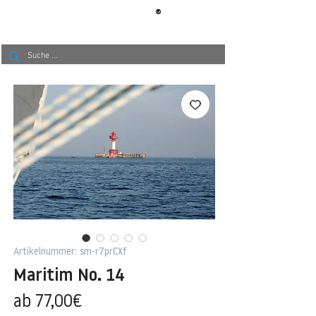
®
BERLIN
TAPETE
Artikelnummer: sm-r7prCXf
Maritim No. 14
Sale-
ab
77,00€