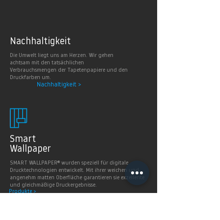
Nachhaltig
keit
Die Umwelt liegt uns am Herzen. Wir gehen
achtsam mit den tatsächlichen
Verbrauchsmengen der Tapetenpapiere und den
Druckfarben um.
Nachhaltigkeit >
Smart
Wallpaper
SMART WALLPAPER® wurden speziell für digitale
Drucktechnologien entwickelt. Mit ihrer weichen und
angenehm matten Oberfläche garantieren sie exzellente
und gleichmäßige Druckergebnisse.
Produkte >