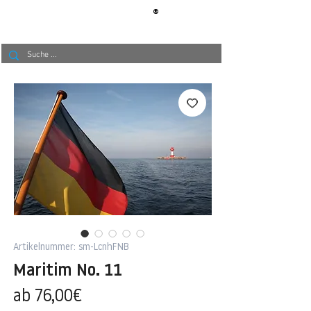
®
BERLIN
TAPETE
Artikelnummer: sm-LcnhFNB
Maritim No. 11
Sale-
ab
76,00€