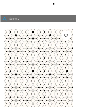
®
BERLIN
TAPETE