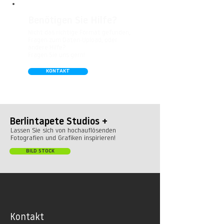
Gastronomie, Krankenhäuser, Spa und
Arztpraxen.
Benötigen Sie Hilfe?
Nicht das richtige Format gefunden,
Fragen zum Daten-Upload, oder
andere Hilfe?
Fragen Sie uns gern!
KONTAKT
Berlintapete Studios +
Lassen Sie sich von hochauflösenden
Fotografien und Grafiken inspirieren!
BILD STOCK
Kontakt