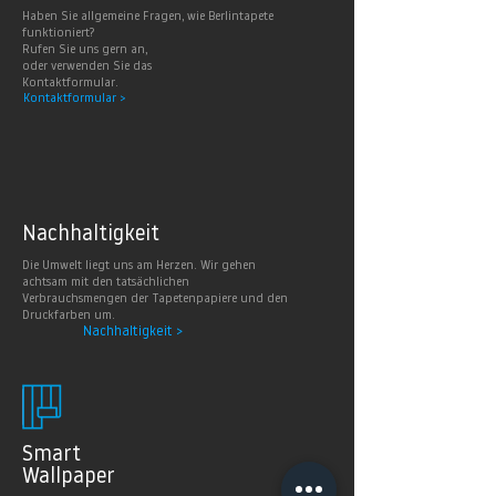
Haben Sie allgemeine Fragen, wie Berlintapete
funktioniert?
Rufen Sie uns gern an,
oder verwenden Sie das
Kontaktformular.
Kontaktformular >
Nachhaltig
keit
Die Umwelt liegt uns am Herzen. Wir gehen
achtsam mit den tatsächlichen
Verbrauchsmengen der Tapetenpapiere und den
Druckfarben um.
Nachhaltigkeit >
Smart
Wallpaper