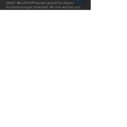
SMART WALLPAPER® wurden speziell für digitale
Drucktechnologien entwickelt. Mit ihrer weichen und
angenehm matten Oberfläche garantieren sie exzellente
und gleichmäßige Druckergebnisse.
Produkte >
FAQ's
Häugig gestellte Fragen
Mehr Infos >
Home
Service
SHOP
Preise
BERLINTAPETE STUDIOS
Lieferzeiten
Produkte
Geschäftskunden
Smart Wallpaper
Upload