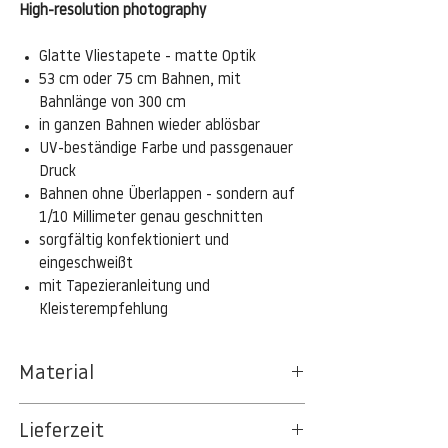
High-resolution photography
Glatte Vliestapete - matte Optik
53 cm oder 75 cm Bahnen, mit
Bahnlänge von 300 cm
in ganzen Bahnen wieder ablösbar
UV-beständige Farbe und passgenauer
Druck
Bahnen ohne Überlappen - sondern auf
1/10 Millimeter genau geschnitten
sorgfältig konfektioniert und
eingeschweißt
mit Tapezieranleitung und
Kleisterempfehlung
Material
Das gesamte Sortiment der
Lieferzeit
Tapetenpapiere besteht aus Vlies, ein aus