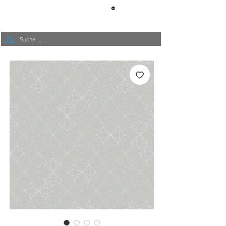
®
BERLIN
TAPETE