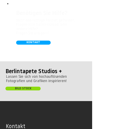
Benötigen Sie Hilfe?
Nicht das richtige Format gefunden,
Fragen zum Daten-Upload, oder
andere Hilfe?
Fragen Sie uns gern!
KONTAKT
Berlintapete Studios +
Lassen Sie sich von hochauflösenden
Fotografien und Grafiken inspirieren!
BILD STOCK
Kontakt