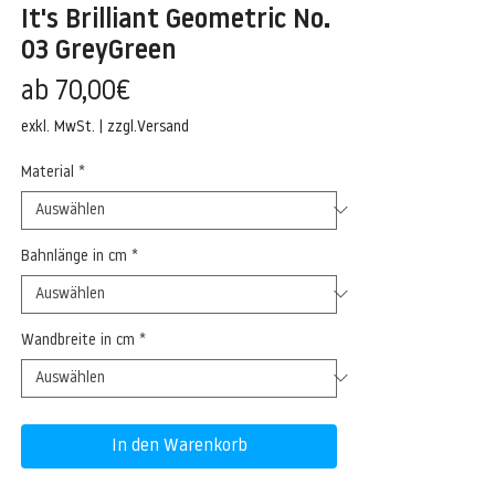
It's Brilliant Geometric No.
03 GreyGreen
Sale-
ab
70,00€
Preis
exkl. MwSt.
|
zzgl.Versand
Material
*
Bahnlänge in cm
*
Wandbreite in cm
*
In den Warenkorb