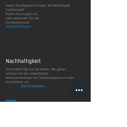
Haben Sie allgemeine Fragen, wie Berlintapete
funktioniert?
Rufen Sie uns gern an,
oder verwenden Sie das
Kontaktformular.
Kontaktformular >
Nachhaltig
keit
Die Umwelt liegt uns am Herzen. Wir gehen
achtsam mit den tatsächlichen
Verbrauchsmengen der Tapetenpapiere und den
Druckfarben um.
Nachhaltigkeit >
Smart
Wallpaper