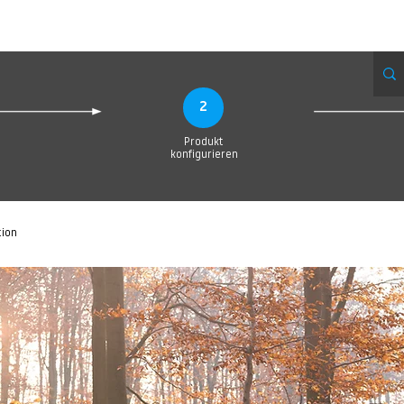
Produktionsanfrage
Upload your Design
Produktion
Servic
2
Produkt
konfigurieren
tion