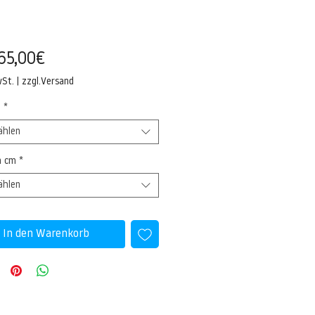
Sale-
65,00€
Preis
wSt.
|
zzgl.Versand
l
*
ählen
n cm
*
ählen
In den Warenkorb