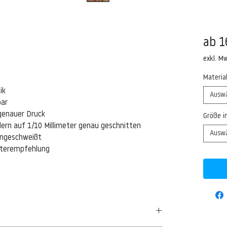
ab
1
exkl. M
Materia
ik
Ausw
bar
genauer Druck
Größe i
ern auf 1/10 Millimeter genau geschnitten
Ausw
eingeschweißt
isterempfehlung