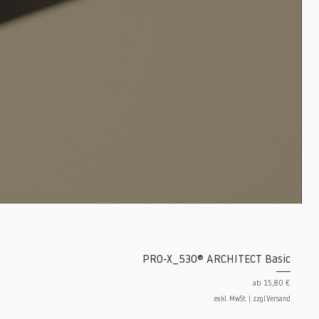
PRO-X_530® ARCHITECT Basic
Sale-Preis
ab
15,80 €
exkl. MwSt.
|
zzgl.Versand