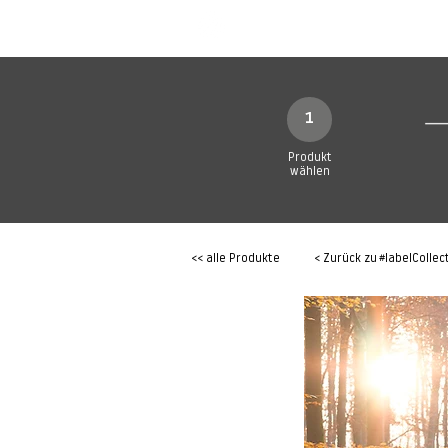
SHOP
Produkte
1
Produkt
wählen
<< alle Produkte
< Zurück zu
#labelCollec