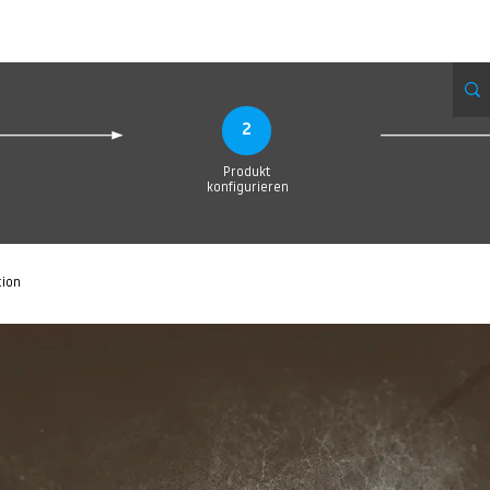
Produktionsanfrage
Upload your Design
Produktion
Servic
2
Produkt
konfigurieren
tion