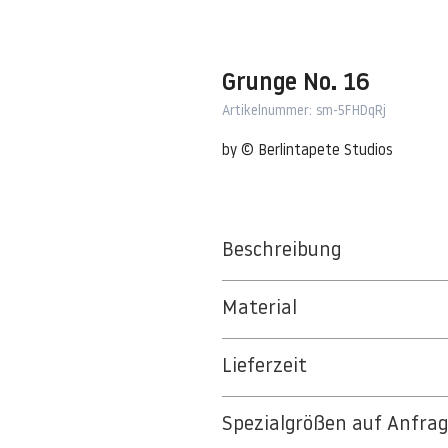
Grunge No. 16
Artikelnummer: sm-5FHDqRj
by © Berlintapete Studios
Beschreibung
Material
BT 5342 PREMIUM FLEECE MATT 1
Lieferzeit
8kSpectral Wallpaper©
3-5 Werktage
Die Tapete besteht aus Vlies, ein 
Spezialgrößen auf Anfra
Auf Anfrage Expressproduktion mö
strapazierfähiges und nachhaltiges