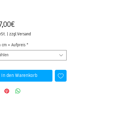
Sale-
7,00€
Preis
wSt.
|
zzgl.Versand
n cm × Aufpreis
*
ählen
In den Warenkorb