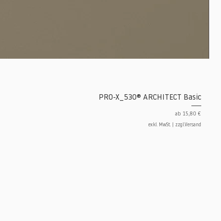
PRO-X_530® ARCHITECT Basic
Sale-Preis
ab
15,80 €
exkl. MwSt.
|
zzgl.Versand