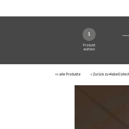
SHOP
Produkte
1
Produkt
wählen
<< alle Produkte
< Zurück zu
#labelCollec